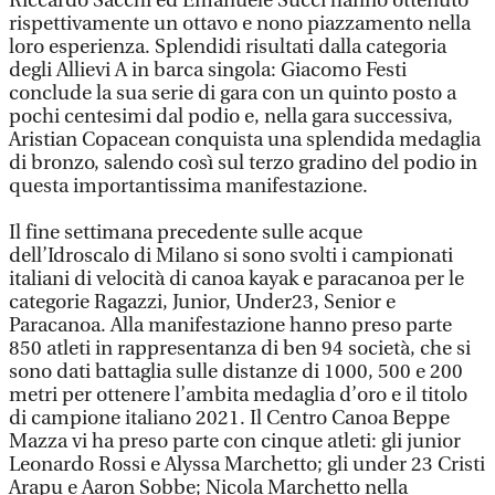
Riccardo Sacchi ed Emanuele Succi hanno ottenuto
rispettivamente un ottavo e nono piazzamento nella
loro esperienza. Splendidi risultati dalla categoria
degli Allievi A in barca singola: Giacomo Festi
conclude la sua serie di gara con un quinto posto a
pochi centesimi dal podio e, nella gara successiva,
Aristian Copacean conquista una splendida medaglia
di bronzo, salendo così sul terzo gradino del podio in
questa importantissima manifestazione.
Il fine settimana precedente sulle acque
dell’Idroscalo di Milano si sono svolti i campionati
italiani di velocità di canoa kayak e paracanoa per le
categorie Ragazzi, Junior, Under23, Senior e
Paracanoa. Alla manifestazione hanno preso parte
850 atleti in rappresentanza di ben 94 società, che si
sono dati battaglia sulle distanze di 1000, 500 e 200
metri per ottenere l’ambita medaglia d’oro e il titolo
di campione italiano 2021. Il Centro Canoa Beppe
Mazza vi ha preso parte con cinque atleti: gli junior
Leonardo Rossi e Alyssa Marchetto; gli under 23 Cristi
Arapu e Aaron Sobbe; Nicola Marchetto nella