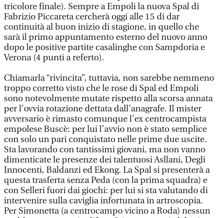
tricolore finale). Sempre a Empoli la nuova Spal di
Fabrizio Piccareta cercherà oggi alle 15 di dar
continuità al buon inizio di stagione, in quello che
sarà il primo appuntamento esterno del nuovo anno
dopo le positive partite casalinghe con Sampdoria e
Verona (4 punti a referto).
Chiamarla “rivincita”, tuttavia, non sarebbe nemmeno
troppo corretto visto che le rose di Spal ed Empoli
sono notevolmente mutate rispetto alla scorsa annata
per l’ovvia rotazione dettata dall’anagrafe. Il mister
avversario è rimasto comunque l’ex centrocampista
empolese Buscè: per lui l’avvio non è stato semplice
con solo un pari conquistato nelle prime due uscite.
Sta lavorando con tantissimi giovani, ma non vanno
dimenticate le presenze dei talentuosi Asllani, Degli
Innocenti, Baldanzi ed Ekong. La Spal si presenterà a
questa trasferta senza Peda (con la prima squadra) e
con Selleri fuori dai giochi: per lui si sta valutando di
intervenire sulla caviglia infortunata in artroscopia.
Per Simonetta (a centrocampo vicino a Roda) nessun