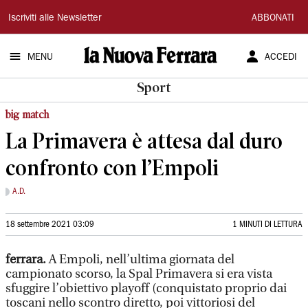
La
Iscriviti alle Newsletter
ABBONATI
Nuova
MENU
ACCEDI
Ferrara
Sport
big match
La Primavera è attesa dal duro
confronto con l’Empoli
A.D.
18 settembre 2021 03:09
1 MINUTI DI LETTURA
ferrara.
A Empoli, nell’ultima giornata del
campionato scorso, la Spal Primavera si era vista
sfuggire l’obiettivo playoff (conquistato proprio dai
toscani nello scontro diretto, poi vittoriosi del