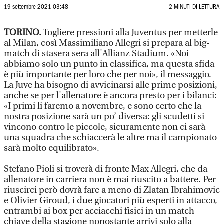
19 settembre 2021 03:48
2 MINUTI DI LETTURA
TORINO.
Togliere pressioni alla Juventus per metterle
al Milan, così Massimiliano Allegri si prepara al big-
match di stasera sera all'Allianz Stadium. «Noi
abbiamo solo un punto in classifica, ma questa sfida
è più importante per loro che per noi», il messaggio.
La Juve ha bisogno di avvicinarsi alle prime posizioni,
anche se per l'allenatore è ancora presto per i bilanci:
«I primi li faremo a novembre, e sono certo che la
nostra posizione sarà un po’ diversa: gli scudetti si
vincono contro le piccole, sicuramente non ci sarà
una squadra che schiaccerà le altre ma il campionato
sarà molto equilibrato».
Stefano Pioli si troverà di fronte Max Allegri, che da
allenatore in carriera non è mai riuscito a battere. Per
riuscirci però dovrà fare a meno di Zlatan Ibrahimovic
e Olivier Giroud, i due giocatori più esperti in attacco,
entrambi ai box per acciacchi fisici in un match
chiave della stagione nonostante arrivi solo alla