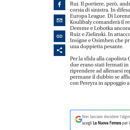
Rui. Il portiere, però, an
corsia di sinistra. In dif
Europa League. Di Lorenzo
Koulibaly comanderà il rep
Demme e Lobotka ancora o
Ruiz e Zielinski. In attacc
Insigne e Osimhen che pr
una doppietta pesante.
Per la sfida alla capolist
due erano stati fermati in
riprendere ad allenarsi re
permane il dubbio se affid
con Pereyra in appoggio a
Non lasciare decidere l'algor
scegli
La Nuova Ferrara
per l