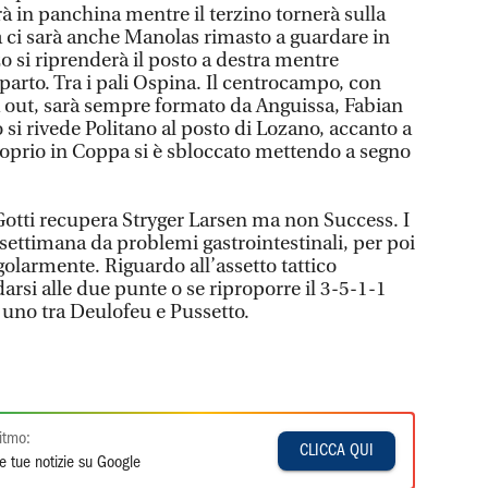
drà in panchina mentre il terzino tornerà sulla
esa ci sarà anche Manolas rimasto a guardare in
 si riprenderà il posto a destra mentre
arto. Tra i pali Ospina. Il centrocampo, con
ut, sarà sempre formato da Anguissa, Fabian
o si rivede Politano al posto di Lozano, accanto a
oprio in Coppa si è sbloccato mettendo a segno
a Gotti recupera Stryger Larsen ma non Success. I
 settimana da problemi gastrointestinali, per poi
golarmente. Riguardo all’assetto tattico
arsi alle due punte o se riproporre il 3-5-1-1
 uno tra Deulofeu e Pussetto.
itmo:
CLICCA QUI
e tue notizie su Google