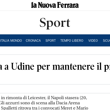
Sport
ITALIA MONDO
CRONACA
SPORT
TEMPO LIBERO
VIDEO
SCU
na a Udine per mantenere il 
in rimonta di Leicester, il Napoli stasera (20,
li azzurri sono di scena alla Dacia Arena
Spalletti ritrova tra i convocati Meret e Mario