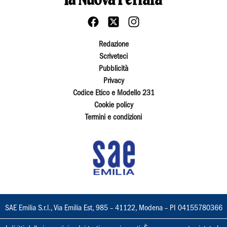
Redazione
Scriveteci
Pubblicità
Privacy
Codice Etico e Modello 231
Cookie policy
Termini e condizioni
SAE Emilia S.r.l., Via Emilia Est, 985 – 41122, Modena – PI 04155780366