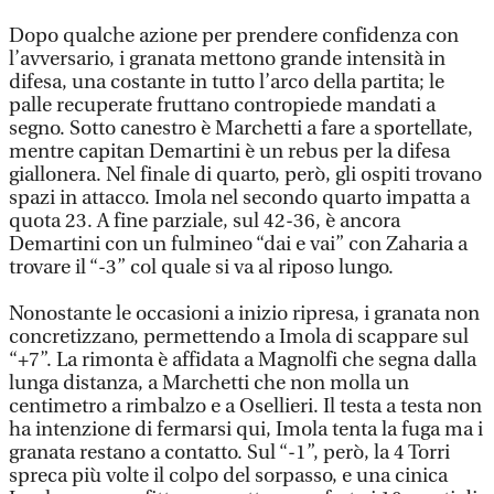
Dopo qualche azione per prendere confidenza con
l’avversario, i granata mettono grande intensità in
difesa, una costante in tutto l’arco della partita; le
palle recuperate fruttano contropiede mandati a
segno. Sotto canestro è Marchetti a fare a sportellate,
mentre capitan Demartini è un rebus per la difesa
giallonera. Nel finale di quarto, però, gli ospiti trovano
spazi in attacco. Imola nel secondo quarto impatta a
quota 23. A fine parziale, sul 42-36, è ancora
Demartini con un fulmineo “dai e vai” con Zaharia a
trovare il “-3” col quale si va al riposo lungo.
Nonostante le occasioni a inizio ripresa, i granata non
concretizzano, permettendo a Imola di scappare sul
“+7”. La rimonta è affidata a Magnolfi che segna dalla
lunga distanza, a Marchetti che non molla un
centimetro a rimbalzo e a Osellieri. Il testa a testa non
ha intenzione di fermarsi qui, Imola tenta la fuga ma i
granata restano a contatto. Sul “-1”, però, la 4 Torri
spreca più volte il colpo del sorpasso, e una cinica