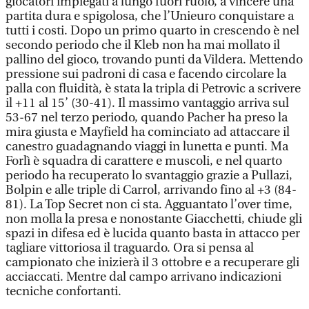
giocatori impiegati a lungo fuori ruolo, a vincere una
partita dura e spigolosa, che l’Unieuro conquistare a
tutti i costi. Dopo un primo quarto in crescendo è nel
secondo periodo che il Kleb non ha mai mollato il
pallino del gioco, trovando punti da Vildera. Mettendo
pressione sui padroni di casa e facendo circolare la
palla con fluidità, è stata la tripla di Petrovic a scrivere
il +11 al 15’ (30-41). Il massimo vantaggio arriva sul
53-67 nel terzo periodo, quando Pacher ha preso la
mira giusta e Mayfield ha cominciato ad attaccare il
canestro guadagnando viaggi in lunetta e punti. Ma
Forlì è squadra di carattere e muscoli, e nel quarto
periodo ha recuperato lo svantaggio grazie a Pullazi,
Bolpin e alle triple di Carrol, arrivando fino al +3 (84-
81). La Top Secret non ci sta. Agguantato l’over time,
non molla la presa e nonostante Giacchetti, chiude gli
spazi in difesa ed è lucida quanto basta in attacco per
tagliare vittoriosa il traguardo. Ora si pensa al
campionato che inizierà il 3 ottobre e a recuperare gli
acciaccati. Mentre dal campo arrivano indicazioni
tecniche confortanti.