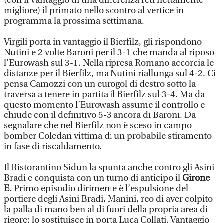
(con il vantaggio di una differenza reti nettamente
migliore) il primato nello scontro al vertice in
programma la prossima settimana.
Virgili porta in vantaggio il Bierfilz, gli rispondono
Nutini e 2 volte Baroni per il 3-1 che manda al riposo
l’Eurowash sul 3-1. Nella ripresa Romano accorcia le
distanze per il Bierfilz, ma Nutini riallunga sul 4-2. Ci
pensa Camozzi con un eurogol di destro sotto la
traversa a tenere in partita il Bierfilz sul 3-4. Ma da
questo momento l’Eurowash assume il controllo e
chiude con il definitivo 5-3 ancora di Baroni. Da
segnalare che nel Bierfilz non è sceso in campo
bomber Coledan vittima di un probabile stiramento
in fase di riscaldamento.
Il Ristorantino Sidun la spunta anche contro gli Asini
Bradi e conquista con un turno di anticipo il
Girone
E.
Primo episodio dirimente è l’espulsione del
portiere degli Asini Bradi, Manini, reo di aver colpito
la palla di mano ben al di fuori della propria area di
rigore: lo sostituisce in porta Luca Collati. Vantaggio