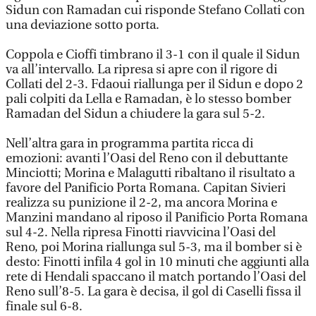
Sidun con Ramadan cui risponde Stefano Collati con
una deviazione sotto porta.
Coppola e Cioffi timbrano il 3-1 con il quale il Sidun
va all’intervallo. La ripresa si apre con il rigore di
Collati del 2-3. Fdaoui riallunga per il Sidun e dopo 2
pali colpiti da Lella e Ramadan, è lo stesso bomber
Ramadan del Sidun a chiudere la gara sul 5-2.
Nell’altra gara in programma partita ricca di
emozioni: avanti l’Oasi del Reno con il debuttante
Minciotti; Morina e Malagutti ribaltano il risultato a
favore del Panificio Porta Romana. Capitan Sivieri
realizza su punizione il 2-2, ma ancora Morina e
Manzini mandano al riposo il Panificio Porta Romana
sul 4-2. Nella ripresa Finotti riavvicina l’Oasi del
Reno, poi Morina riallunga sul 5-3, ma il bomber si è
desto: Finotti infila 4 gol in 10 minuti che aggiunti alla
rete di Hendali spaccano il match portando l’Oasi del
Reno sull’8-5. La gara è decisa, il gol di Caselli fissa il
finale sul 6-8.