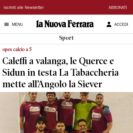
La
Iscriviti alle Newsletter
ABBONATI
Nuova
MENU
ACCEDI
Ferrara
Sport
opes calcio a 5
Caleffi a valanga, le Querce e
Sidun in testa La Tabaccheria
mette all’Angolo la Siever