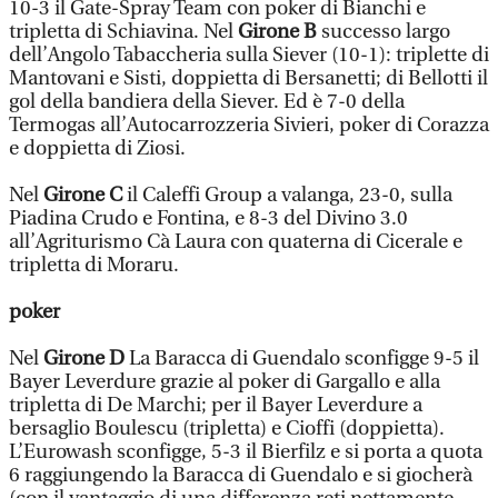
10-3 il Gate-Spray Team con poker di Bianchi e
tripletta di Schiavina. Nel
Girone B
successo largo
dell’Angolo Tabaccheria sulla Siever (10-1): triplette di
Mantovani e Sisti, doppietta di Bersanetti; di Bellotti il
gol della bandiera della Siever. Ed è 7-0 della
Termogas all’Autocarrozzeria Sivieri, poker di Corazza
e doppietta di Ziosi.
Nel
Girone C
il Caleffi Group a valanga, 23-0, sulla
Piadina Crudo e Fontina, e 8-3 del Divino 3.0
all’Agriturismo Cà Laura con quaterna di Cicerale e
tripletta di Moraru.
poker
Nel
Girone D
La Baracca di Guendalo sconfigge 9-5 il
Bayer Leverdure grazie al poker di Gargallo e alla
tripletta di De Marchi; per il Bayer Leverdure a
bersaglio Boulescu (tripletta) e Cioffi (doppietta).
L’Eurowash sconfigge, 5-3 il Bierfilz e si porta a quota
6 raggiungendo la Baracca di Guendalo e si giocherà