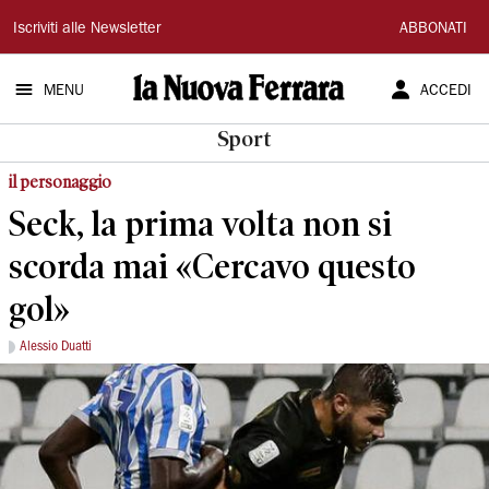
La
Iscriviti alle Newsletter
ABBONATI
Nuova
MENU
ACCEDI
Ferrara
Sport
il personaggio
Seck, la prima volta non si
scorda mai «Cercavo questo
gol»
Alessio Duatti