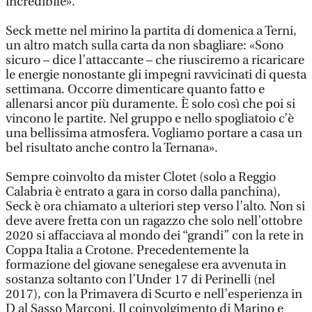
incredibile».
Seck mette nel mirino la partita di domenica a Terni,
un altro match sulla carta da non sbagliare: «Sono
sicuro – dice l’attaccante – che riusciremo a ricaricare
le energie nonostante gli impegni ravvicinati di questa
settimana. Occorre dimenticare quanto fatto e
allenarsi ancor più duramente. È solo così che poi si
vincono le partite. Nel gruppo e nello spogliatoio c’è
una bellissima atmosfera. Vogliamo portare a casa un
bel risultato anche contro la Ternana».
Sempre coinvolto da mister Clotet (solo a Reggio
Calabria è entrato a gara in corso dalla panchina),
Seck è ora chiamato a ulteriori step verso l’alto. Non si
deve avere fretta con un ragazzo che solo nell’ottobre
2020 si affacciava al mondo dei “grandi” con la rete in
Coppa Italia a Crotone. Precedentemente la
formazione del giovane senegalese era avvenuta in
sostanza soltanto con l’Under 17 di Perinelli (nel
2017), con la Primavera di Scurto e nell’esperienza in
D al Sasso Marconi. Il coinvolgimento di Marino e