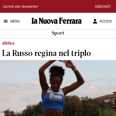
La
Iscriviti alle Newsletter
ABBONATI
Nuova
MENU
ACCEDI
Ferrara
Sport
atletica
La Russo regina nel triplo