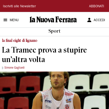
La
Iscriviti alle Newsletter
ABBONATI
Nuova
MENU
ACCEDI
Ferrara
Sport
la final eight di lignano
La Tramec prova a stupire
un’altra volta
Simone Gagliardi