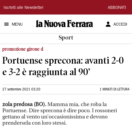
La
Iscriviti alle Newsletter
ABBONATI
Nuova
MENU
ACCEDI
Ferrara
Sport
promozione girone d
Portuense sprecona: avanti 2-0
e 3-2 è raggiunta al 90’
27 settembre 2021 03:20
1 MINUTI DI LETTURA
zola predosa (BO).
Mamma mia, che roba la
Portuense. Dire sprecona è dire poco. I rossoneri
gettano al vento un’occasionissima e devono
prendersela con loro stessi.