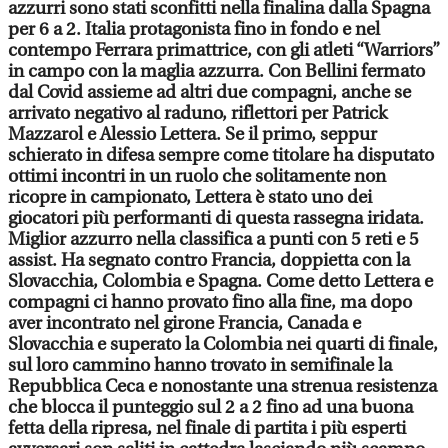
azzurri sono stati sconfitti nella finalina dalla Spagna
per 6 a 2. Italia protagonista fino in fondo e nel
contempo Ferrara primattrice, con gli atleti “Warriors”
in campo con la maglia azzurra. Con Bellini fermato
dal Covid assieme ad altri due compagni, anche se
arrivato negativo al raduno, riflettori per Patrick
Mazzarol e Alessio Lettera. Se il primo, seppur
schierato in difesa sempre come titolare ha disputato
ottimi incontri in un ruolo che solitamente non
ricopre in campionato, Lettera è stato uno dei
giocatori più performanti di questa rassegna iridata.
Miglior azzurro nella classifica a punti con 5 reti e 5
assist. Ha segnato contro Francia, doppietta con la
Slovacchia, Colombia e Spagna. Come detto Lettera e
compagni ci hanno provato fino alla fine, ma dopo
aver incontrato nel girone Francia, Canada e
Slovacchia e superato la Colombia nei quarti di finale,
sul loro cammino hanno trovato in semifinale la
Repubblica Ceca e nonostante una strenua resistenza
che blocca il punteggio sul 2 a 2 fino ad una buona
fetta della ripresa, nel finale di partita i più esperti