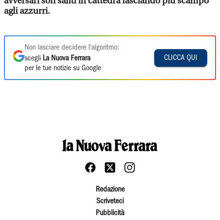
avversari son saliti in cattedra lasciando più scampo
agli azzurri.
Non lasciare decidere l'algoritmo:
CLICCA QUI
scegli
La Nuova Ferrara
per le tue notizie su Google
Redazione
Scriveteci
Pubblicità