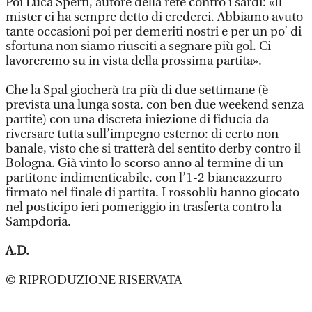
Poi Luca Sperti, autore della rete contro i sardi: «Il
mister ci ha sempre detto di crederci. Abbiamo avuto
tante occasioni poi per demeriti nostri e per un po’ di
sfortuna non siamo riusciti a segnare più gol. Ci
lavoreremo su in vista della prossima partita».
Che la Spal giocherà tra più di due settimane (è
prevista una lunga sosta, con ben due weekend senza
partite) con una discreta iniezione di fiducia da
riversare tutta sull’impegno esterno: di certo non
banale, visto che si tratterà del sentito derby contro il
Bologna. Già vinto lo scorso anno al termine di un
partitone indimenticabile, con l’1-2 biancazzurro
firmato nel finale di partita. I rossoblù hanno giocato
nel posticipo ieri pomeriggio in trasferta contro la
Sampdoria.
A.D.
© RIPRODUZIONE RISERVATA