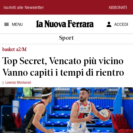
La
Iscriviti alle Newsletter
ABBONATI
Nuova
MENU
ACCEDI
Ferrara
Sport
basket a2/M
Top Secret, Vencato più vicino
Vanno capiti i tempi di rientro
Lorenzo Montanari