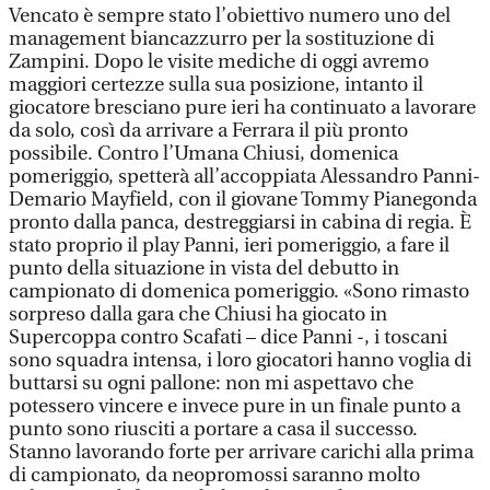
Vencato è sempre stato l’obiettivo numero uno del
management biancazzurro per la sostituzione di
Zampini. Dopo le visite mediche di oggi avremo
maggiori certezze sulla sua posizione, intanto il
giocatore bresciano pure ieri ha continuato a lavorare
da solo, così da arrivare a Ferrara il più pronto
possibile. Contro l’Umana Chiusi, domenica
pomeriggio, spetterà all’accoppiata Alessandro Panni-
Demario Mayfield, con il giovane Tommy Pianegonda
pronto dalla panca, destreggiarsi in cabina di regia. È
stato proprio il play Panni, ieri pomeriggio, a fare il
punto della situazione in vista del debutto in
campionato di domenica pomeriggio. «Sono rimasto
sorpreso dalla gara che Chiusi ha giocato in
Supercoppa contro Scafati – dice Panni -, i toscani
sono squadra intensa, i loro giocatori hanno voglia di
buttarsi su ogni pallone: non mi aspettavo che
potessero vincere e invece pure in un finale punto a
punto sono riusciti a portare a casa il successo.
Stanno lavorando forte per arrivare carichi alla prima
di campionato, da neopromossi saranno molto