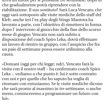
terrà un tutore per le prossime tre settimane, dopo di
che gradualmente potrà riprendere con la
riabilitazione. Il suo sostituto? Sarà Luca Vencato, che
oggi sarà sottoposto alle visite mediche dello staff del
Kleb: anche ieri l’ex play degli Stings Mantova ha
lavorato a parte, con l’obiettivo di rimettersi in forma
dopo l’ intervento al ginocchio della fine dello scorso
mese di giugno. Vencato non sarà subito a
disposizione del coach Spiro Leka, dovrà effettuare
un lavoro di rientro in gruppo, con l’auspicio che fra
un paio di settimane possa essere utilissimo alla
causa.
«Domani (oggi per chi legge; ndr), Vencato farà la
visita con il nostro staff – ha confermato coach Spiro
Leka -, vediamo a che punto è: lui è sotto contratto
con noi e per quello che ho saputo ha voglia di
ritornare con entusiasmo. Se le visite mediche dicono
che sarà pronto al massimo in tre settimane, o anche
meno, cominceremo a programmare un futuro con
lui».