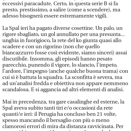
eccessivi paracadute. Certo, in questa serie B si fa
presto, prestissimo, a salire (come a scendere), ma
adesso bisognerà essere estremamente vigili.
La Spal ieri ha pagato diverse cosettine. Un palo, un
rigore sbagliato, un gol annullato per una presunta...
unghia in fuorigioco, la rete del ko giunta quasi allo
scadere e con un rigorino (non che quello
biancazzurro fosse così evidente, siamo sinceri) assai
discutibile. Insomma, gli episodi hanno pesato
parecchio, punendo il vigore, lo slancio, l’impeto,
l’ardore, l’impegno (anche qualche buona trama) con
cui si è battuta la squadra. La sconfitta è severa, ma
ad un’analisi fredda e obiettiva non appare nemmeno
scandalosa. E si aggancia ad altri elementi di analisi.
Mai in precedenza, tra gare casalinghe ed esterne, la
Spal aveva subìto tanti tiri e/o occasioni da rete
quanti/e ieri: il Perugia ha concluso ben 21 volte,
spesso mancando il bersaglio con più o meno
clamorosi errori di mira da distanza ravvicinata. Per