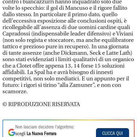
contro i biancazzurri hanno inquadrato solo due
volte lo specchio: il gol di Mancuso e il rigore fallito
dallo stesso. In particolare il primo dato, quello
dell’eccessiva esposizione alle conclusioni ospiti, è
ricollegabile all’assenza di due uomini cardine quali
Capradossi (indispensabile leader difensivo) e Viviani
(non solo regista e stoccatore, ma anche equilibratore
tattico e prezioso pure in recupero). In una giornata
di tante assenze (anche Dickmann, Seck e Latte Lath)
sono stati evidenziati i limiti qualitativi di un organico
che a Clotet offre appena 13, 14 forse 15 soluzioni
affidabili. La Spal ha e avrà bisogno di innesti
competitivi, non solo mediatici. E un appunto per il
futuro: i rigori si tirino “alla Zamuner”, e non con
scamorze.
© RIPRODUZIONE RISERVATA
Non lasciare decidere l'algoritmo:
CLICCA QUI
scegli
La Nuova Ferrara