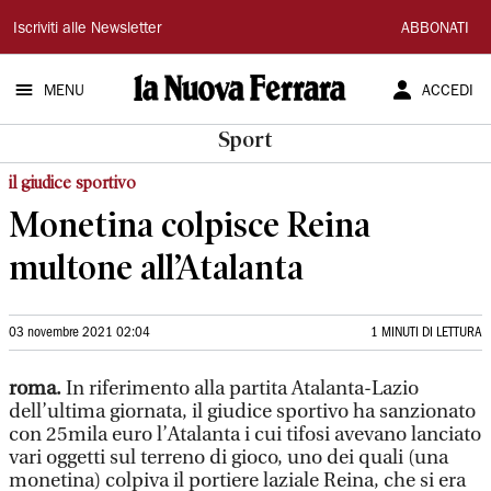
La
Iscriviti alle Newsletter
ABBONATI
Nuova
MENU
ACCEDI
Ferrara
Sport
il giudice sportivo
Monetina colpisce Reina
multone all’Atalanta
03 novembre 2021 02:04
1 MINUTI DI LETTURA
roma.
In riferimento alla partita Atalanta-Lazio
dell’ultima giornata, il giudice sportivo ha sanzionato
con 25mila euro l’Atalanta i cui tifosi avevano lanciato
vari oggetti sul terreno di gioco, uno dei quali (una
monetina) colpiva il portiere laziale Reina, che si era