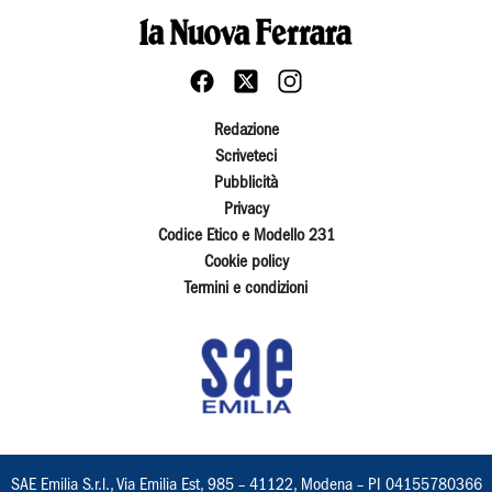
Redazione
Scriveteci
Pubblicità
Privacy
Codice Etico e Modello 231
Cookie policy
Termini e condizioni
SAE Emilia S.r.l., Via Emilia Est, 985 – 41122, Modena – PI 04155780366