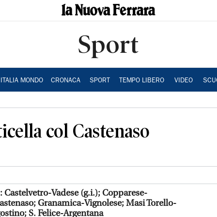
Sport
ITALIA MONDO
CRONACA
SPORT
TEMPO LIBERO
VIDEO
SCU
icella col Castenaso
): Castelvetro-Vadese (g.i.); Copparese-
Castenaso; Granamica-Vignolese; Masi Torello-
stino; S. Felice-Argentana