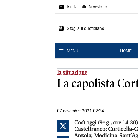
La
Iscriviti alle Newsletter
Nuova
Ferrara
Sfoglia il quotidiano
MENU
HOME
la situazione
La capolista Cort
07 novembre 2021 02:34
Così oggi (9ª g., ore 14.30
Castelfranco; Corticella-
Anzola; Medicina-Sant’Ago