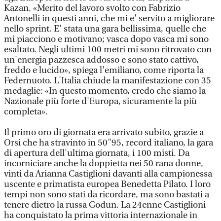
Kazan. «Merito del lavoro svolto con Fabrizio
Antonelli in questi anni, che mi e' servito a migliorare
nello sprint. E' stata una gara bellissima, quelle che
mi piacciono e motivano; vasca dopo vasca mi sono
esaltato. Negli ultimi 100 metri mi sono ritrovato con
un'energia pazzesca addosso e sono stato cattivo,
freddo e lucido», spiega l'emiliano, come riporta la
Federnuoto. L'Italia chiude la manifestazione con 35
medaglie: «In questo momento, credo che siamo la
Nazionale più forte d'Europa, sicuramente la più
completa».
Il primo oro di giornata era arrivato subito, grazie a
Orsi che ha stravinto in 50"95, record italiano, la gara
di apertura dell'ultima giornata, i 100 misti. Da
incorniciare anche la doppietta nei 50 rana donne,
vinti da Arianna Castiglioni davanti alla campionessa
uscente e primatista europea Benedetta Pilato. I loro
tempi non sono stati da ricordare, ma sono bastati a
tenere dietro la russa Godun. La 24enne Castiglioni
ha conquistato la prima vittoria internazionale in