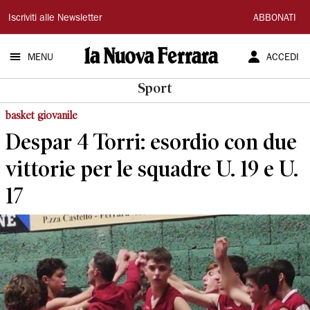
La
Iscriviti alle Newsletter
ABBONATI
Nuova
MENU
ACCEDI
Ferrara
Sport
basket giovanile
Despar 4 Torri: esordio con due
vittorie per le squadre U. 19 e U.
17