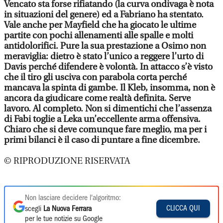
Vencato sta forse rifiatando (la curva ondivaga è nota
in situazioni del genere) ed a Fabriano ha stentato.
Vale anche per Mayfield che ha giocato le ultime
partite con pochi allenamenti alle spalle e molti
antidolorifici. Pure la sua prestazione a Osimo non
meraviglia: dietro è stato l’unico a reggere l’urto di
Davis perché difendere è volontà. In attacco s’è visto
che il tiro gli usciva con parabola corta perché
mancava la spinta di gambe. Il Kleb, insomma, non è
ancora da giudicare come realtà definita. Serve
lavoro. Al completo. Non si dimentichi che l’assenza
di Fabi toglie a Leka un’eccellente arma offensiva.
Chiaro che si deve comunque fare meglio, ma per i
primi bilanci è il caso di puntare a fine dicembre.
© RIPRODUZIONE RISERVATA
Non lasciare decidere l'algoritmo:
CLICCA QUI
scegli
La Nuova Ferrara
per le tue notizie su Google