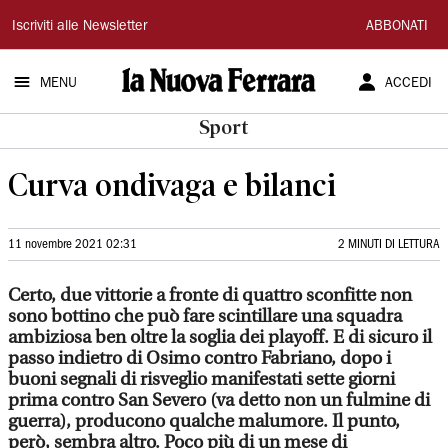
La
Iscriviti alle Newsletter
ABBONATI
Nuova
MENU
ACCEDI
Ferrara
Sport
Curva ondivaga e bilanci
11 novembre 2021 02:31
2 MINUTI DI LETTURA
C
erto, due vittorie a fronte di quattro sconfitte non
sono bottino che può fare scintillare una squadra
ambiziosa ben oltre la soglia dei playoff. E di sicuro il
passo indietro di Osimo contro Fabriano, dopo i
buoni segnali di risveglio manifestati sette giorni
prima contro San Severo (va detto non un fulmine di
guerra), producono qualche malumore. Il punto,
però, sembra altro. Poco più di un mese di