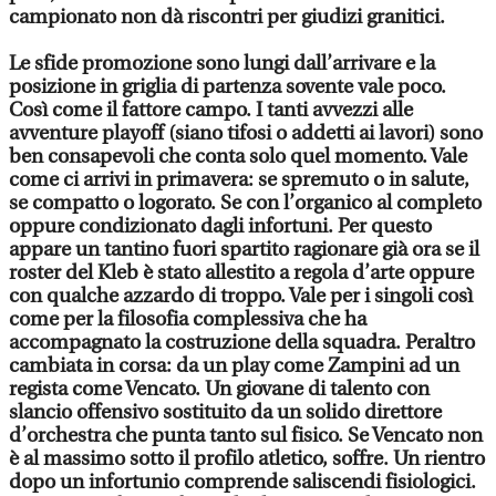
campionato non dà riscontri per giudizi granitici.
Le sfide promozione sono lungi dall’arrivare e la
posizione in griglia di partenza sovente vale poco.
Così come il fattore campo. I tanti avvezzi alle
avventure playoff (siano tifosi o addetti ai lavori) sono
ben consapevoli che conta solo quel momento. Vale
come ci arrivi in primavera: se spremuto o in salute,
se compatto o logorato. Se con l’organico al completo
oppure condizionato dagli infortuni. Per questo
appare un tantino fuori spartito ragionare già ora se il
roster del Kleb è stato allestito a regola d’arte oppure
con qualche azzardo di troppo. Vale per i singoli così
come per la filosofia complessiva che ha
accompagnato la costruzione della squadra. Peraltro
cambiata in corsa: da un play come Zampini ad un
regista come Vencato. Un giovane di talento con
slancio offensivo sostituito da un solido direttore
d’orchestra che punta tanto sul fisico. Se Vencato non
è al massimo sotto il profilo atletico, soffre. Un rientro
dopo un infortunio comprende saliscendi fisiologici.