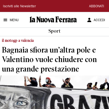
La
Iscriviti alle Newsletter
ABBONATI
Nuova
MENU
ACCEDI
Ferrara
Sport
il motogp a valencia
Bagnaia sfiora un’altra pole e
Valentino vuole chiudere con
una grande prestazione