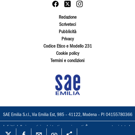
Redazione
Scriveteci
Pubblicità
Privacy
Codice Etico e Modello 231
Cookie policy
Termini e condizioni
SAE Emilia S.r.l., Via Emilia Est, 985 – 41122, Modena – PI 04155780366
I diritti delle immagini e dei testi sono riservati. È espressamente vietata la
loro riproduzione con qualsiasi mezzo e l'adattamento totale o parziale.