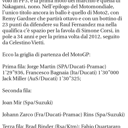
volo in FP3, e la prima moto del marchio è quella di
Nakagami, nono. Nell’epilogo del Motomondiale,
l’unico titolo ancora in ballo è quello di Moto2, con
Remy Gardner che partirà ottavo e con un bottino di
23 punti da difendere su Raul Fernandez ma nella
qualifica c’è spazio per la favola di Simone Corsi, in
pole a 34 anni e per la prima volta dal 2012, seguito
da Celestino Vietti.
Ecco la griglia di partenza del MotoGP:
Prima fila: Jorge Martin (SPA/Ducati-Pramac)
1’29”936, Francesco Bagnaia (Ita/Ducati) 1’30”000
Jack Miller (AuS/Ducati) 1’30”325;
Seconda fila:
Joan Mir (Spa/Suzuki)
Johann Zarco (Fra/Ducati-Pramac) Rins (Spa/Suzuki)
Terza fila: Brad Binder (Rsa/Ktm); Fabio Quartararo