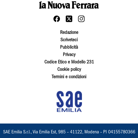
Redazione
Scriveteci
Pubblicità
Privacy
Codice Etico e Modello 231
Cookie policy
Termini e condizioni
SAE Emilia S.r.l., Via Emilia Est, 985 – 41122, Modena – PI 04155780366