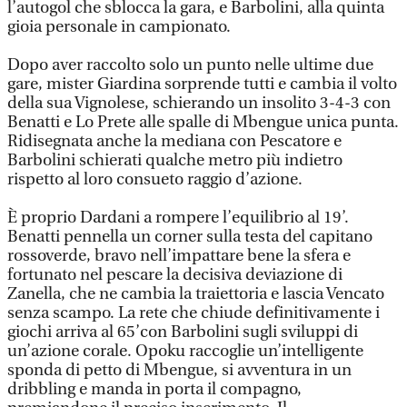
l’autogol che sblocca la gara, e Barbolini, alla quinta
gioia personale in campionato.
Dopo aver raccolto solo un punto nelle ultime due
gare, mister Giardina sorprende tutti e cambia il volto
della sua Vignolese, schierando un insolito 3-4-3 con
Benatti e Lo Prete alle spalle di Mbengue unica punta.
Ridisegnata anche la mediana con Pescatore e
Barbolini schierati qualche metro più indietro
rispetto al loro consueto raggio d’azione.
È proprio Dardani a rompere l’equilibrio al 19’.
Benatti pennella un corner sulla testa del capitano
rossoverde, bravo nell’impattare bene la sfera e
fortunato nel pescare la decisiva deviazione di
Zanella, che ne cambia la traiettoria e lascia Vencato
senza scampo. La rete che chiude definitivamente i
giochi arriva al 65’con Barbolini sugli sviluppi di
un’azione corale. Opoku raccoglie un’intelligente
sponda di petto di Mbengue, si avventura in un
dribbling e manda in porta il compagno,