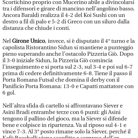
Scortichino proprio con Mucerino abile a divincolarsi
tra i difensori e girare di mancino nell’angolino basso.
Ancora Baraldi realizza il 4-2 del Koi Sushi con un
destro a fil di palo e 5-2 di Greco con un siluro dalla
distanza che chiude i conti.
Nel
Girone Unico
, invece, si è disputato il 4° turno e la
capolista Ristorantino Sidun si mantiene a punteggio
pieno superando anche l’ostacolo Pizzeria Giò. Dopo
il 3-0 iniziale Sidun, la Pizzeria Giò comincia
l’inseguimento e si porta sul 2-3, sul 3-4 e poi sul 6-7
prima di cedere definitivamente 6-8. Tiene il passo il
Porta Romana Futsal che domina il derby con il
Panificio Porta Romana: 13-0 e Capatti mattatore con
6 gol.
Nell’altra sfida di cartello si affrontavano Siever e
Asini Bradi entrambe terze con 6 punti: gli Asini
tengono il pallino del gioco, ma la Siever si difende
bene e colpisce in ripartenza. Va al riposo sul 4-1 e
vince 7-3. Al 3° posto rimane solo la Siever, perché il