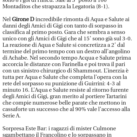
sono 8 i gol di Hincu. Sale al 3° posto il 100
Montaditos che strapazza la Legatoria (8-1).
Nel
Girone D
incredibile rimonta di Aqua e Salute ai
danni degli Amici di Gigi con tanto di sorpasso in
classifica al primo posto. Gara che sembra a senso
unico con gli Amici di Gigi che al 15’ sono già sul 3-0.
La reazione di Aqua e Salute si concretizza a 2’ dal
termine del primo tempo con un destro all’angolino
di Achabe. Nel secondo tempo Acqua e Salute prima
accorcia le distanze con Farinella e poi trova il pari
con un sinistro chirurgico di Shammout. L’inerzia è
tutta per Aqua e Salute che completa l’opera con la
rete del sorpasso su punizione di Guirrini: 4-3 al
minuto 16. L’Aqua e Salute resiste al ritorno furente
degli Amici di Gigi, gran merito al portiere Tartarini
che compie numerose belle parate che mettono in
cassaforte un successo che al 90% vale l’accesso alla
Serie A.
Sorpresa Este Bar: i ragazzi di mister Culmone
sgambettano il Francolino e lo sorpassano in