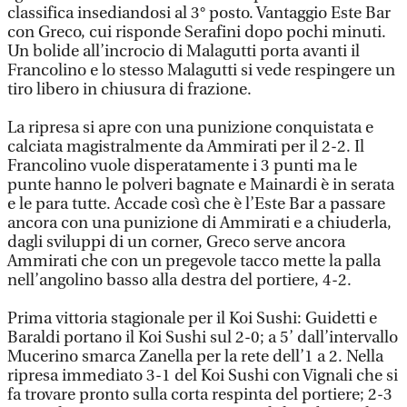
classifica insediandosi al 3° posto. Vantaggio Este Bar
con Greco, cui risponde Serafini dopo pochi minuti.
Un bolide all’incrocio di Malagutti porta avanti il
Francolino e lo stesso Malagutti si vede respingere un
tiro libero in chiusura di frazione.
La ripresa si apre con una punizione conquistata e
calciata magistralmente da Ammirati per il 2-2. Il
Francolino vuole disperatamente i 3 punti ma le
punte hanno le polveri bagnate e Mainardi è in serata
e le para tutte. Accade così che è l’Este Bar a passare
ancora con una punizione di Ammirati e a chiuderla,
dagli sviluppi di un corner, Greco serve ancora
Ammirati che con un pregevole tacco mette la palla
nell’angolino basso alla destra del portiere, 4-2.
Prima vittoria stagionale per il Koi Sushi: Guidetti e
Baraldi portano il Koi Sushi sul 2-0; a 5’ dall’intervallo
Mucerino smarca Zanella per la rete dell’1 a 2. Nella
ripresa immediato 3-1 del Koi Sushi con Vignali che si
fa trovare pronto sulla corta respinta del portiere; 2-3