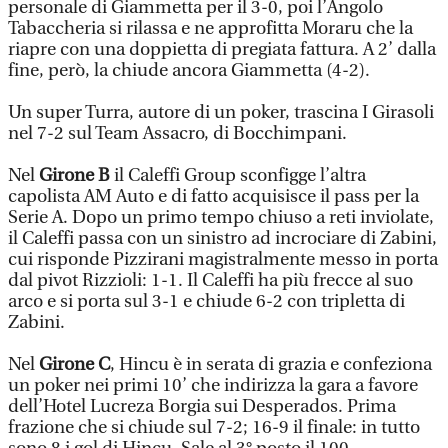
personale di Giammetta per il 3-0, poi l’Angolo
Tabaccheria si rilassa e ne approfitta Moraru che la
riapre con una doppietta di pregiata fattura. A 2’ dalla
fine, però, la chiude ancora Giammetta (4-2).
Un super Turra, autore di un poker, trascina I Girasoli
nel 7-2 sul Team Assacro, di Bocchimpani.
Nel
Girone B
il Caleffi Group sconfigge l’altra
capolista AM Auto e di fatto acquisisce il pass per la
Serie A. Dopo un primo tempo chiuso a reti inviolate,
il Caleffi passa con un sinistro ad incrociare di Zabini,
cui risponde Pizzirani magistralmente messo in porta
dal pivot Rizzioli: 1-1. Il Caleffi ha più frecce al suo
arco e si porta sul 3-1 e chiude 6-2 con tripletta di
Zabini.
Nel
Girone C
, Hincu è in serata di grazia e confeziona
un poker nei primi 10’ che indirizza la gara a favore
dell’Hotel Lucreza Borgia sui Desperados. Prima
frazione che si chiude sul 7-2; 16-9 il finale: in tutto