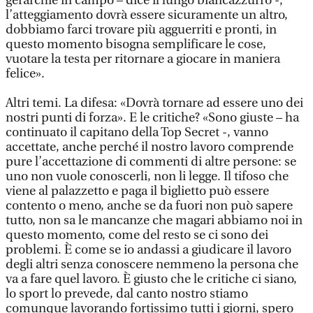
gerarchie in campo – dice il lungo biancazzurro -;
l’atteggiamento dovrà essere sicuramente un altro,
dobbiamo farci trovare più agguerriti e pronti, in
questo momento bisogna semplificare le cose,
vuotare la testa per ritornare a giocare in maniera
felice».
Altri temi. La difesa: «Dovrà tornare ad essere uno dei
nostri punti di forza». E le critiche? «Sono giuste – ha
continuato il capitano della Top Secret -, vanno
accettate, anche perché il nostro lavoro comprende
pure l’accettazione di commenti di altre persone: se
uno non vuole conoscerli, non li legge. Il tifoso che
viene al palazzetto e paga il biglietto può essere
contento o meno, anche se da fuori non può sapere
tutto, non sa le mancanze che magari abbiamo noi in
questo momento, come del resto se ci sono dei
problemi. È come se io andassi a giudicare il lavoro
degli altri senza conoscere nemmeno la persona che
va a fare quel lavoro. È giusto che le critiche ci siano,
lo sport lo prevede, dal canto nostro stiamo
comunque lavorando fortissimo tutti i giorni, spero