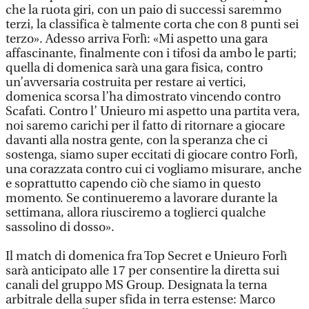
che la ruota giri, con un paio di successi saremmo
terzi, la classifica è talmente corta che con 8 punti sei
terzo». Adesso arriva Forlì: «Mi aspetto una gara
affascinante, finalmente con i tifosi da ambo le parti;
quella di domenica sarà una gara fisica, contro
un’avversaria costruita per restare ai vertici,
domenica scorsa l’ha dimostrato vincendo contro
Scafati. Contro l’ Unieuro mi aspetto una partita vera,
noi saremo carichi per il fatto di ritornare a giocare
davanti alla nostra gente, con la speranza che ci
sostenga, siamo super eccitati di giocare contro Forlì,
una corazzata contro cui ci vogliamo misurare, anche
e soprattutto capendo ciò che siamo in questo
momento. Se continueremo a lavorare durante la
settimana, allora riusciremo a toglierci qualche
sassolino di dosso».
Il match di domenica fra Top Secret e Unieuro Forlì
sarà anticipato alle 17 per consentire la diretta sui
canali del gruppo MS Group. Designata la terna
arbitrale della super sfida in terra estense: Marco