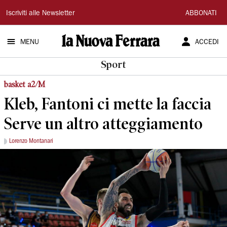
La
Iscriviti alle Newsletter
ABBONATI
Nuova
MENU
ACCEDI
Ferrara
Sport
basket a2/M
Kleb, Fantoni ci mette la faccia
Serve un altro atteggiamento
Lorenzo Montanari