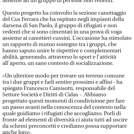
assieme ad un gruppo di persone non vedenti.
Questo progetto ha coinvolto la sezione canottaggio
del Cus Ferrara che ha ospitato negli impianti della
darsena di San Paolo, il gruppo di rifugiati e non
vedenti che si sono cimentati in una prova di voga
assieme ai canottieri cussini. L’occasione ha stimolato
un rapporto di mutuo sostegno tra i gruppi, che
hanno saputo unire le rispettive e complementari
abilità, generando, attraverso lo sport e l’attività
all’aperto, un sano contesto di socializzazione.
«Un ulteriore modo per trovare un terreno comune
tra i due gruppi e farli sentire prossimi e affini - ha
spiegato Francesco Camisotti, responsabile del
Settore Società e Diritti di Cidas -. Abbiamo
progettato questi momenti di condivisione per fare
un passo avanti nella conoscenza del contesto nella
quale guidiamo i rifugiati che accogliamo. Porli di
fronte ad elementi di diversità ci aiuta tutti ad uscire
da schemi preconcetti e crediamo possa supportare
anche loro».