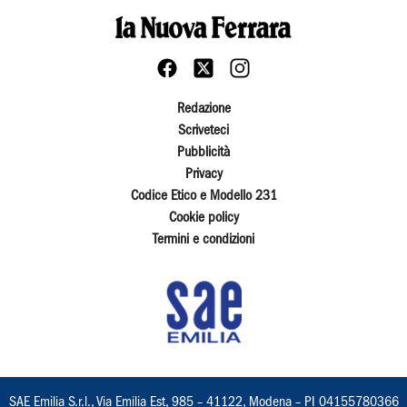
Redazione
Scriveteci
Pubblicità
Privacy
Codice Etico e Modello 231
Cookie policy
Termini e condizioni
SAE Emilia S.r.l., Via Emilia Est, 985 – 41122, Modena – PI 04155780366