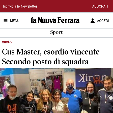
La
Iscriviti alle Newsletter
ABBONATI
Nuova
MENU
ACCEDI
Ferrara
Sport
nuoto
Cus Master, esordio vincente
Secondo posto di squadra