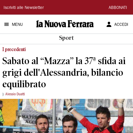
La
Iscriviti alle Newsletter
ABBONATI
Nuova
MENU
ACCEDI
Ferrara
Sport
I precedenti
Sabato al “Mazza” la 37ª sfida ai
grigi dell'Alessandria, bilancio
equilibrato
Alessio Duatti