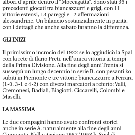
albori d’aprile dentro il “Moccagatta”. Sono stati 36 i
precedenti giocati tra biancazzurri e grigi, con 11
vittorie estensi, 13 pareggi e 12 affermazioni
alessandrine. Un bilancio sostanzialmente in parità,
con i dettagli che anche sabato faranno la differenza.
GLI INIZI
Il primissimo incrocio del 1922 se lo aggiudicò la Spal
con la rete di Ilario Preti, nell’unica vittoria ai tempi
della Prima Divisione. Alla fine degli anni Trenta si
susseguì un lungo decennio in serie B, con pesanti ko
subiti in Piemonte e tre vittorie biancazzurre a Ferrara
(1-0, 3-1 e 4-2) con diversi marcatori a referto: Valli,
Cremonesi, Badiali, Biagiotti, Ciccarelli, Colombi e
Maselli.
LA MASSIMA
Le due compagini hanno avuto confronti storici
anche in serie A, naturalmente alla fine degli anni
Cinquanta. Nella stagione 1957/1958 la Spal di