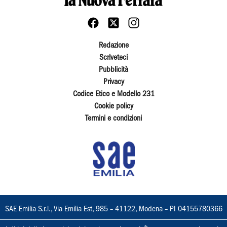
Redazione
Scriveteci
Pubblicità
Privacy
Codice Etico e Modello 231
Cookie policy
Termini e condizioni
SAE Emilia S.r.l., Via Emilia Est, 985 – 41122, Modena – PI 04155780366