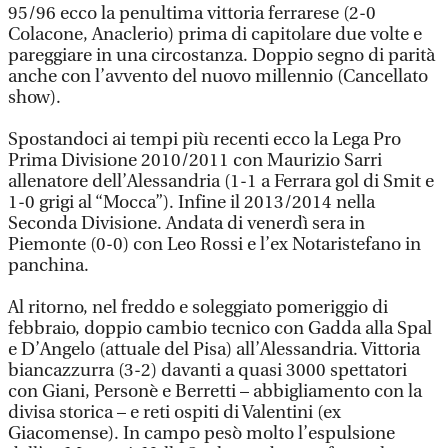
95/96 ecco la penultima vittoria ferrarese (2-0
Colacone, Anaclerio) prima di capitolare due volte e
pareggiare in una circostanza. Doppio segno di parità
anche con l’avvento del nuovo millennio (Cancellato
show).
Spostandoci ai tempi più recenti ecco la Lega Pro
Prima Divisione 2010/2011 con Maurizio Sarri
allenatore dell’Alessandria (1-1 a Ferrara gol di Smit e
1-0 grigi al “Mocca”). Infine il 2013/2014 nella
Seconda Divisione. Andata di venerdì sera in
Piemonte (0-0) con Leo Rossi e l’ex Notaristefano in
panchina.
Al ritorno, nel freddo e soleggiato pomeriggio di
febbraio, doppio cambio tecnico con Gadda alla Spal
e D’Angelo (attuale del Pisa) all’Alessandria. Vittoria
biancazzurra (3-2) davanti a quasi 3000 spettatori
con Giani, Personè e Berretti – abbigliamento con la
divisa storica – e reti ospiti di Valentini (ex
Giacomense). In campo pesò molto l’espulsione