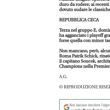
duro da rodere; ai recenti
dovuto sudare le classiche
REPUBBLICA CECA
Terza nel gruppo E, domin
ha agganciato i playoff gr
forse quella con minor tas
Non mancano, però, alcune
Roma Patrik Schick, rinato
il capitano Soucek, archi
Champions nella Premier 
A.G.
© RIPRODUZIONE RISE
Non lasciare decidere l'algor