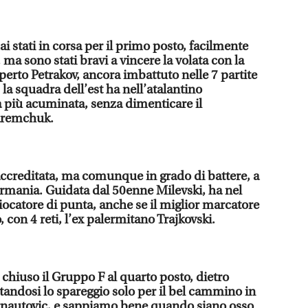
ai stati in corsa per il primo posto, facilmente
 ma sono stati bravi a vincere la volata con la
perto Petrakov, ancora imbattuto nelle 7 partite
 la squadra dell’est ha nell’atalantino
a più acuminata, senza dimenticare il
Yaremchuk.
ccreditata, ma comunque in grado di battere, a
Germania. Guidata dal 50enne Milevski, ha nel
iocatore di punta, anche se il miglior marcatore
o, con 4 reti, l’ex palermitano Trajkovski.
chiuso il Gruppo F al quarto posto, dietro
andosi lo spareggio solo per il bel cammino in
rnautovic, e sappiamo bene quando siano osso