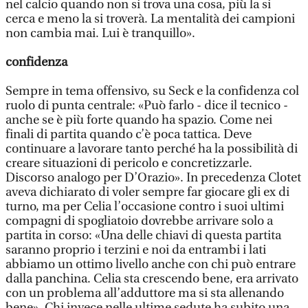
nel calcio quando non si trova una cosa, più la si
cerca e meno la si troverà. La mentalità dei campioni
non cambia mai. Lui è tranquillo».
confidenza
Sempre in tema offensivo, su Seck e la confidenza col
ruolo di punta centrale: «Può farlo - dice il tecnico -
anche se è più forte quando ha spazio. Come nei
finali di partita quando c’è poca tattica. Deve
continuare a lavorare tanto perché ha la possibilità di
creare situazioni di pericolo e concretizzarle.
Discorso analogo per D’Orazio». In precedenza Clotet
aveva dichiarato di voler sempre far giocare gli ex di
turno, ma per Celia l’occasione contro i suoi ultimi
compagni di spogliatoio dovrebbe arrivare solo a
partita in corso: «Una delle chiavi di questa partita
saranno proprio i terzini e noi da entrambi i lati
abbiamo un ottimo livello anche con chi può entrare
dalla panchina. Celia sta crescendo bene, era arrivato
con un problema all’adduttore ma si sta allenando
bene». Chi invece nelle ultime sedute ha subito una