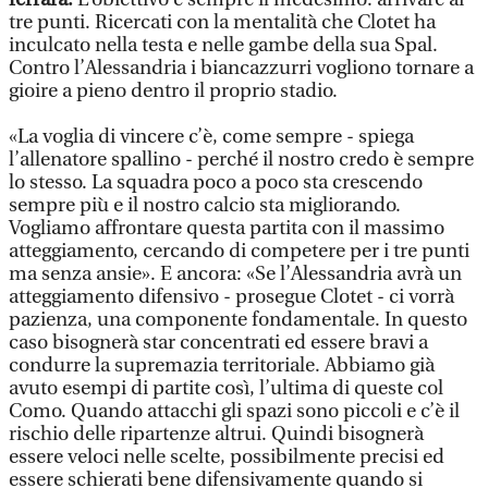
tre punti. Ricercati con la mentalità che Clotet ha
inculcato nella testa e nelle gambe della sua Spal.
Contro l’Alessandria i biancazzurri vogliono tornare a
gioire a pieno dentro il proprio stadio.
«La voglia di vincere c’è, come sempre - spiega
l’allenatore spallino - perché il nostro credo è sempre
lo stesso. La squadra poco a poco sta crescendo
sempre più e il nostro calcio sta migliorando.
Vogliamo affrontare questa partita con il massimo
atteggiamento, cercando di competere per i tre punti
ma senza ansie». E ancora: «Se l’Alessandria avrà un
atteggiamento difensivo - prosegue Clotet - ci vorrà
pazienza, una componente fondamentale. In questo
caso bisognerà star concentrati ed essere bravi a
condurre la supremazia territoriale. Abbiamo già
avuto esempi di partite così, l’ultima di queste col
Como. Quando attacchi gli spazi sono piccoli e c’è il
rischio delle ripartenze altrui. Quindi bisognerà
essere veloci nelle scelte, possibilmente precisi ed
essere schierati bene difensivamente quando si