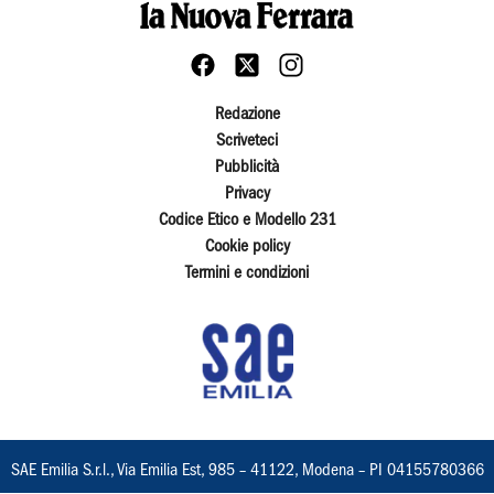
Redazione
Scriveteci
Pubblicità
Privacy
Codice Etico e Modello 231
Cookie policy
Termini e condizioni
SAE Emilia S.r.l., Via Emilia Est, 985 – 41122, Modena – PI 04155780366