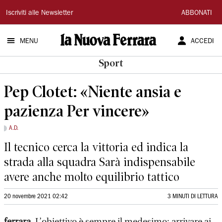
La
Iscriviti alle Newsletter
ABBONATI
Nuova
MENU
ACCEDI
Ferrara
Sport
Pep Clotet: «Niente ansia e
pazienza Per vincere»
A.D.
Il tecnico cerca la vittoria ed indica la
strada alla squadra Sarà indispensabile
avere anche molto equilibrio tattico
20 novembre 2021 02:42
3 MINUTI DI LETTURA
ferrara.
L’obiettivo è sempre il medesimo: arrivare ai