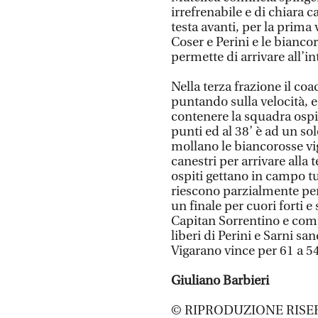
irrefrenabile e di chiara c
testa avanti, per la prima v
Coser e Perini e le bianc
permette di arrivare all’in
Nella terza frazione il co
puntando sulla velocità, e
contenere la squadra ospi
punti ed al 38’ è ad un so
mollano le biancorosse vig
canestri per arrivare alla 
ospiti gettano in campo tu
riescono parzialmente perc
un finale per cuori forti e
Capitan Sorrentino e compa
liberi di Perini e Sarni sa
Vigarano vince per 61 a 5
Giuliano Barbieri
© RIPRODUZIONE RISE