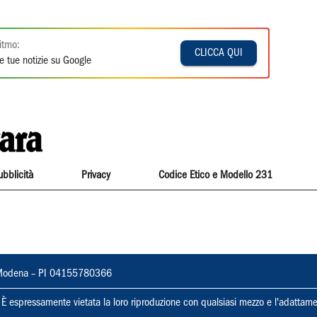
itmo:
CLICCA QUI
e tue notizie su Google
ubblicità
Privacy
Codice Etico e Modello 231
22, Modena – PI 04155780366
ti. È espressamente vietata la loro riproduzione con qualsiasi mezzo e l'adattame