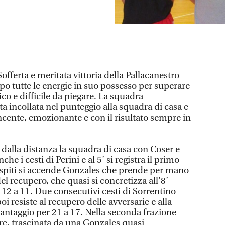
Sofferta e meritata vittoria della Pallacanestro
po tutte le energie in suo possesso per superare
co e difficile da piegare. La squadra
a incollata nel punteggio alla squadra di casa e
ncente, emozionante e con il risultato sempre in
dalla distanza la squadra di casa con Coser e
he i cesti di Perini e al 5’ si registra il primo
e ospiti si accende Gonzales che prende per mano
el recupero, che quasi si concretizza all’8’
12 a 11. Due consecutivi cesti di Sorrentino
i resiste al recupero delle avversarie e alla
vantaggio per 21 a 17. Nella seconda frazione
e, trascinata da una Gonzales quasi