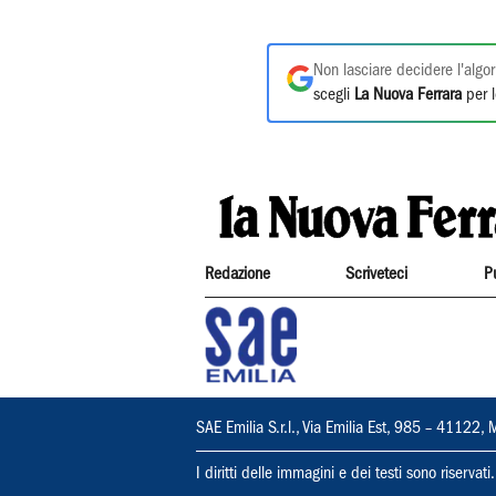
Non lasciare decidere l'algor
scegli
La Nuova Ferrara
per l
Redazione
Scriveteci
P
SAE Emilia S.r.l., Via Emilia Est, 985 – 411
I diritti delle immagini e dei testi sono riserva