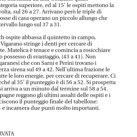
ategoria superiore, ed al 15’ le ospiti mettono la
olta, sul 26 a 27. Arrivano però le triple di
orosse di casa operano un piccolo allungo che
tervallo lungo sul 37 a 31.
ach ospite abbassa il quintetto in campo,
 Vigarano stringe i denti per cercare di
te. Matelica è tenace e comincia a rosicchiare
lo possesso di svantaggio, (43 a 41). Non
aranesi che con Sarni e Perini trovano i
terza sirena sul 49 a 42. Nell’ultima frazione le
tte le loro energie, per cercare di recuperare. Ci
hé al 35’ il punteggio è di 56 a 52. Si prospetta
 si arriva a un minuto dal termine sul 58 a 54.
gne reggono gli ultimi assalti delle ospiti e i
nciscono il punteggio finale del tabellone:
4 e incamera due punti molto importanti.
RVATA