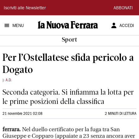
La
Iscriviti alle Newsletter
ABBONATI
Nuova
MENU
ACCEDI
Ferrara
Sport
Per l’Ostellatese sfida pericolo a
Dogato
A.D.
Seconda categoria. Si infiamma la lotta per
le prime posizioni della classifica
21 novembre 2021 02:08
2 MINUTI DI LETTURA
ferrara.
Nel duello certificato per la fuga tra San
Giuseppe e Copparo (appaiate a 23 senza ancora aver