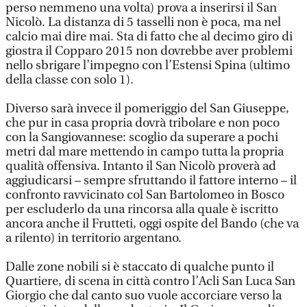
perso nemmeno una volta) prova a inserirsi il San
Nicolò. La distanza di 5 tasselli non è poca, ma nel
calcio mai dire mai. Sta di fatto che al decimo giro di
giostra il Copparo 2015 non dovrebbe aver problemi
nello sbrigare l’impegno con l’Estensi Spina (ultimo
della classe con solo 1).
Diverso sarà invece il pomeriggio del San Giuseppe,
che pur in casa propria dovrà tribolare e non poco
con la Sangiovannese: scoglio da superare a pochi
metri dal mare mettendo in campo tutta la propria
qualità offensiva. Intanto il San Nicolò proverà ad
aggiudicarsi – sempre sfruttando il fattore interno – il
confronto ravvicinato col San Bartolomeo in Bosco
per escluderlo da una rincorsa alla quale è iscritto
ancora anche il Frutteti, oggi ospite del Bando (che va
a rilento) in territorio argentano.
Dalle zone nobili si è staccato di qualche punto il
Quartiere, di scena in città contro l’Acli San Luca San
Giorgio che dal canto suo vuole accorciare verso la