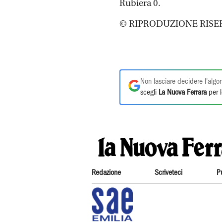
Rubiera 0.
© RIPRODUZIONE RISE
Non lasciare decidere l'algor
scegli
La Nuova Ferrara
per l
Redazione
Scriveteci
P