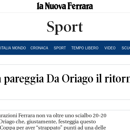
Sport
ITALIA MONDO
CRONACA
SPORT
TEMPO LIBERO
VIDEO
SCU
 pareggia Da Oriago il ritor
urazioni Ferrara non va oltre uno scialbo 20-20
Oriago che, giustamente, festeggia questo
Coppa per aver “strappato” punti ad una delle