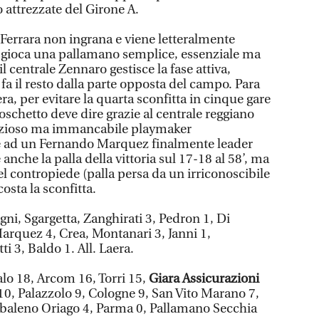
 attrezzate del Girone A.
Ferrara non ingrana e viene letteralmente
e gioca una pallamano semplice, essenziale ma
 centrale Zennaro gestisce la fase attiva,
 fa il resto dalla parte opposta del campo. Para
, per evitare la quarta sconfitta in cinque gare
oschetto deve dire grazie al centrale reggiano
enzioso ma immancabile playmaker
) e ad un Fernando Marquez finalmente leader
anche la palla della vittoria sul 17-18 al 58’, ma
l contropiede (palla persa da un irriconoscibile
sta la sconfitta.
agni, Sgargetta, Zanghirati 3, Pedron 1, Di
rquez 4, Crea, Montanari 3, Janni 1,
ti 3, Baldo 1. All. Laera.
o 18, Arcom 16, Torri 15,
Giara Assicurazioni
0, Palazzolo 9, Cologne 9, San Vito Marano 7,
obaleno Oriago 4, Parma 0, Pallamano Secchia