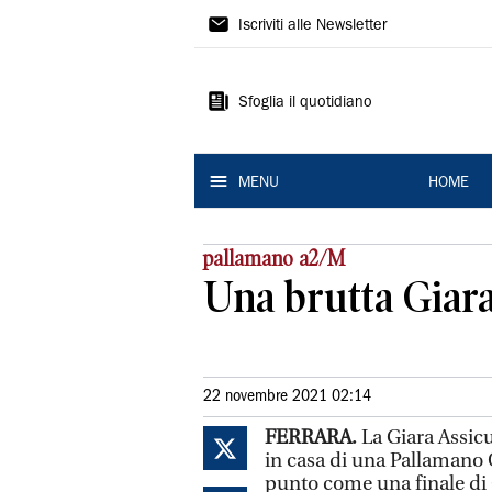
La
Iscriviti alle Newsletter
Nuova
Ferrara
Sfoglia il quotidiano
MENU
HOME
pallamano a2/M
Una brutta Giara
22 novembre 2021 02:14
FERRARA.
La Giara Assic
in casa di una Pallamano 
punto come una finale di 