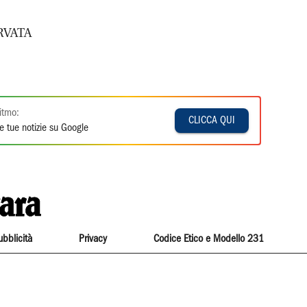
RVATA
itmo:
CLICCA QUI
e tue notizie su Google
ubblicità
Privacy
Codice Etico e Modello 231