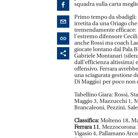
squadra sulla carta meglio
Primo tempo da sbadigli: 
irretita da una Oriago ch
tremendamente efficace: il
l’estremo difensore Cecili
anche Rossi ma coach Laera
giocate lontano dal Pala B
Gabriele Montanari (sil
dall’efficienza altissima
offensivo. Ferrara avrebbe 
una sciagurata gestione de
Di Maggio) per poco non co
Tabellino Giara: Rossi, St
Maggio 3, Mazzucchi 1, Ma
Brancaleoni, Pezzini, Salet
Classifica:
Molteno 18, Mal
Ferrara 11
, Mezzocorona 1
Vigasio 4, Pallamano Arc