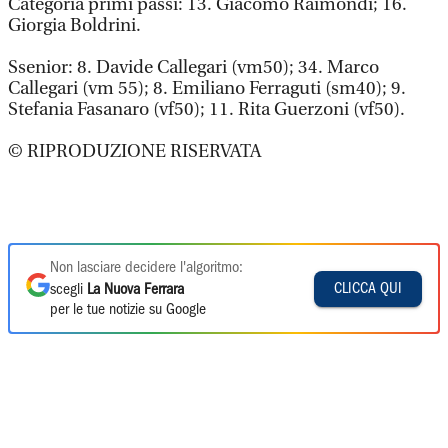
Categoria primi passi: 13. Giacomo Raimondi; 16.
Giorgia Boldrini.
Ssenior: 8. Davide Callegari (vm50); 34. Marco
Callegari (vm 55); 8. Emiliano Ferraguti (sm40); 9.
Stefania Fasanaro (vf50); 11. Rita Guerzoni (vf50).
© RIPRODUZIONE RISERVATA
Non lasciare decidere l'algoritmo:
CLICCA QUI
scegli
La Nuova Ferrara
per le tue notizie su Google