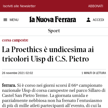
La
Iscriviti alle Newsletter
ABBONATI
Nuova
MENU
ACCEDI
Ferrara
Sport
corsa campestre
La Proethics è undicesima ai
tricolori Uisp di C.S. Pietro
26 novembre 2021 02:02
1 MINUTI DI LETTURA
ferrara.
Si è corso nei giorni scorsi il 66º campionato
nazionale Uisp di corsa campestre nel parco Sillaro di
Castel San Pietro Terme. La giornata umida e
parzialmente nebbiosa non ha frenato l’entusiasmo
di più di mille atleti partecipanti all’evento, di cui la