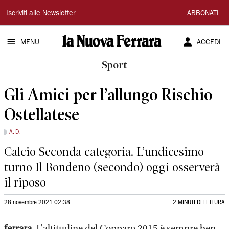
La
Iscriviti alle Newsletter
ABBONATI
Nuova
MENU
ACCEDI
Ferrara
Sport
Gli Amici per l’allungo Rischio
Ostellatese
A. D.
Calcio Seconda categoria. L’undicesimo
turno Il Bondeno (secondo) oggi osserverà
il riposo
28 novembre 2021 02:38
2 MINUTI DI LETTURA
ferrara.
L’altitudine del Copparo 2015 è sempre ben