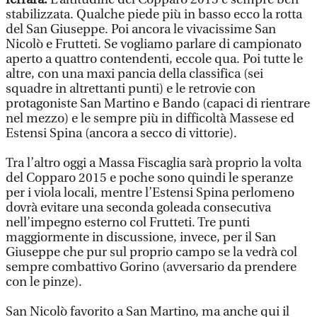
stabilizzata. Qualche piede più in basso ecco la rotta
del San Giuseppe. Poi ancora le vivacissime San
Nicolò e Frutteti. Se vogliamo parlare di campionato
aperto a quattro contendenti, eccole qua. Poi tutte le
altre, con una maxi pancia della classifica (sei
squadre in altrettanti punti) e le retrovie con
protagoniste San Martino e Bando (capaci di rientrare
nel mezzo) e le sempre più in difficoltà Massese ed
Estensi Spina (ancora a secco di vittorie).
Tra l’altro oggi a Massa Fiscaglia sarà proprio la volta
del Copparo 2015 e poche sono quindi le speranze
per i viola locali, mentre l’Estensi Spina perlomeno
dovrà evitare una seconda goleada consecutiva
nell’impegno esterno col Frutteti. Tre punti
maggiormente in discussione, invece, per il San
Giuseppe che pur sul proprio campo se la vedrà col
sempre combattivo Gorino (avversario da prendere
con le pinze).
San Nicolò favorito a San Martino, ma anche qui il