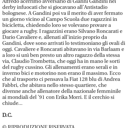
Alfredo acerrimo avversario di Gianni Gandini nei
derby infuocati che si giocavano all’Antistadio
bolognese. A Gandini poi va il merito di aver fermato
un giorno vicino al Campo Scuola due ragazzini in
bicicletta, chiedendo loro se volevano provare a
giocare a rugby. I ragazzini erano Silvano Roncarati e
Dario Cavaliere e, allenati all’inizio proprio da
Gandini, dove sono arrivati lo testimoniano gli ovali di
oggi. Cavaliere e Roncarati abitavano in via Barlaam e
a loro si unì ben presto un altro ragazzo della stessa
via, Claudio Trombetta, che oggi ha in mano le sorti
del rugby cussino. Gli allenamenti erano serali e in
inverno bici e motorino non erano il massimo. Ecco
che al trasporto ci pensava la Fiat 128 blu di Andrea
Fabbri, che abitava nello stesso quartiere, che
divenne anche allenatore della nazionale femminile
ai mondiali del ’91 con Erika Morri. E il cerchio si
chiude...
D.C.
© RIPRODUZIONE RISERVATA