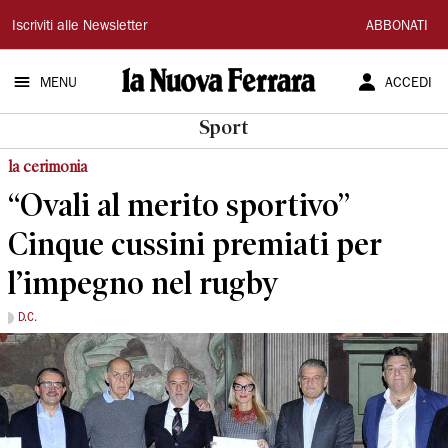
La
Iscriviti alle Newsletter
ABBONATI
Nuova
MENU
ACCEDI
Ferrara
Sport
la cerimonia
“Ovali al merito sportivo”
Cinque cussini premiati per
l’impegno nel rugby
D.C.