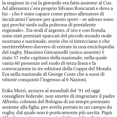
la stagione in cui la giovanile era fatta assieme al Cus.
Ad allenarmi c’era proprio Silvano Roncarati e devo a
lui – che è stato capace come primo allenatore di
inculcarmi l’amore per questo sport – se adesso sono
qui perché siedo sulla poltrona di presidente
regionale». Tra ovali d’argento, d’oro e con fronda,
sono stati premiati spaccati del piccolo mondo ovale
nostrano e nazionale, storie che si intrecciano e che
meriterebbero davvero di entrare in una enciclopedia
del rugby. Massimo Giovannelli (unico assente) è
stato 37 volte capitano della nazionale, nella quale
vanta 60 presenze nel ruolo di terza linea e la
convocazione in tre edizioni della Coppa del Mondo.
Era nella nazionale di George Coste che a suon di
vittorie conquistò l’ingresso al 6 Nazioni.
Erika Morri, azzurra ai mondiali del ’91 ed oggi
consigliere federale, non smette di ringraziare il padre
Alfredo, colonna del Bologna di un tempo premiato
assieme alla figlia, per averla portata in un campo da
rugby, dal quale non è praticamente più uscita. Papà