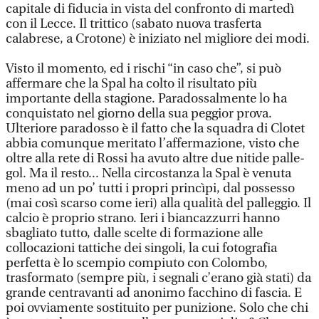
capitale di fiducia in vista del confronto di martedì
con il Lecce. Il trittico (sabato nuova trasferta
calabrese, a Crotone) è iniziato nel migliore dei modi.
Visto il momento, ed i rischi “in caso che”, si può
affermare che la Spal ha colto il risultato più
importante della stagione. Paradossalmente lo ha
conquistato nel giorno della sua peggior prova.
Ulteriore paradosso è il fatto che la squadra di Clotet
abbia comunque meritato l’affermazione, visto che
oltre alla rete di Rossi ha avuto altre due nitide palle-
gol. Ma il resto... Nella circostanza la Spal è venuta
meno ad un po’ tutti i propri princìpi, dal possesso
(mai così scarso come ieri) alla qualità del palleggio. Il
calcio è proprio strano. Ieri i biancazzurri hanno
sbagliato tutto, dalle scelte di formazione alle
collocazioni tattiche dei singoli, la cui fotografia
perfetta è lo scempio compiuto con Colombo,
trasformato (sempre più, i segnali c’erano già stati) da
grande centravanti ad anonimo facchino di fascia. E
poi ovviamente sostituito per punizione. Solo che chi