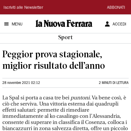
La
Iscriviti alle Newsletter
ABBONATI
Nuova
MENU
ACCEDI
Ferrara
Sport
Peggior prova stagionale,
miglior risultato dell’anno
28 novembre 2021 02:12
2 MINUTI DI LETTURA
La Spal si porta a casa tre bei
puntoni
. Va bene così, è
ciò che serviva. Una vittoria esterna dai quadrupli
effetti salutari: permette di rimediare
immediatamente al ko casalingo con l’Alessandria,
consente di superare in classifica il Cosenza, colloca i
biancazzurri in zona salvezza diretta, offre un piccolo