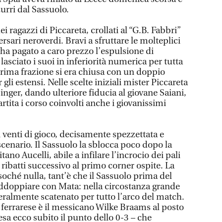
zurri dal Sassuolo.
 ragazzi di Piccareta, crollati al “G.B. Fabbri”
ersari neroverdi. Bravi a sfruttare le molteplici
ha pagato a caro prezzo l’espulsione di
asciato i suoi in inferiorità numerica per tutta
a prima frazione si era chiusa con un doppio
gli estensi. Nelle scelte iniziali mister Piccareta
inger, dando ulteriore fiducia al giovane Saiani,
artita i corso coinvolti anche i giovanissimi
 venti di gioco, decisamente spezzettata e
scenario. Il Sassuolo la sblocca poco dopo la
ano Aucelli, abile a infilare l’incrocio dei pali
 ribatti successivo al primo corner ospite. La
soché nulla, tant’è che il Sassuolo prima del
raddoppiare con Mata: nella circostanza grande
eralmente scatenato per tutto l’arco del match.
ferrarese è il messicano Wilke Braams al posto
esa ecco subito il punto dello 0-3 – che