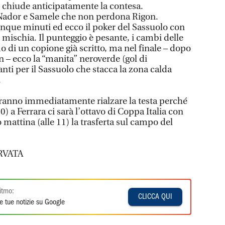
– chiude anticipatamente la contesa.
i Nador e Samele che non perdona Rigon.
nque minuti ed ecco il poker del Sassuolo con
mischia. Il punteggio è pesante, i cambi delle
 di un copione già scritto, ma nel finale – dopo
n – ecco la “manita” neroverde (gol di
ti per il Sassuolo che stacca la zona calda
.
vranno immediatamente rialzare la testa perché
0) a Ferrara ci sarà l’ottavo di Coppa Italia con
 mattina (alle 11) la trasferta sul campo del
RVATA
itmo:
CLICCA QUI
e tue notizie su Google