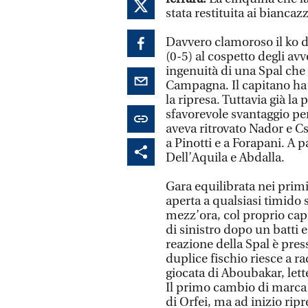
stata restituita ai biancaz
Davvero clamoroso il ko dei
(0-5) al cospetto degli avv
ingenuità di una Spal che 
Campagna. Il capitano ha l
la ripresa. Tuttavia già l
sfavorevole svantaggio per 
aveva ritrovato Nador e Cs
a Pinotti e a Forapani. A p
Dell’Aquila e Abdalla.
Gara equilibrata nei primi
aperta a qualsiasi timido 
mezz’ora, col proprio capit
di sinistro dopo un batti e
reazione della Spal è pres
duplice fischio riesce a 
giocata di Aboubakar, lett
Il primo cambio di marca 
di Orfei, ma ad inizio ripr