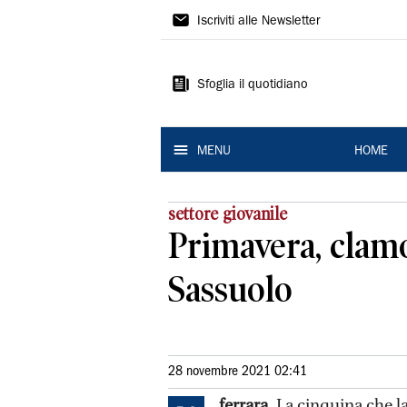
La
Iscriviti alle Newsletter
Nuova
Ferrara
Sfoglia il quotidiano
MENU
HOME
settore giovanile
Primavera, clamo
Sassuolo
28 novembre 2021 02:41
ferrara.
La cinquina che la