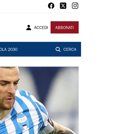
ACCEDI
ABBONATI
OLA 2030
CERCA