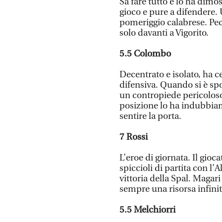
Sa fare tutto e lo ha dimos
gioco e pure a difendere. 
pomeriggio calabrese. Pec
solo davanti a Vigorito.
5.5
Colombo
Decentrato e isolato, ha 
difensiva. Quando si è spos
un contropiede pericoloso
posizione lo ha indubbiam
sentire la porta.
7
Rossi
L’eroe di giornata. Il gioc
spiccioli di partita con l’
vittoria della Spal. Magar
sempre una risorsa infinit
5.5
Melchiorri