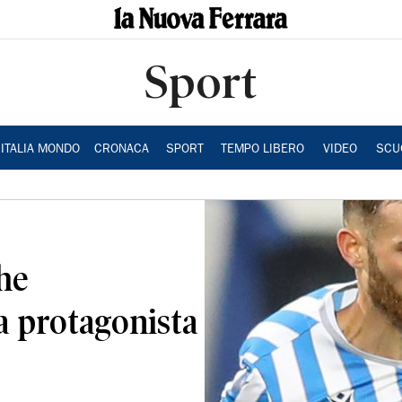
Sport
ITALIA MONDO
CRONACA
SPORT
TEMPO LIBERO
VIDEO
SCU
che
a protagonista