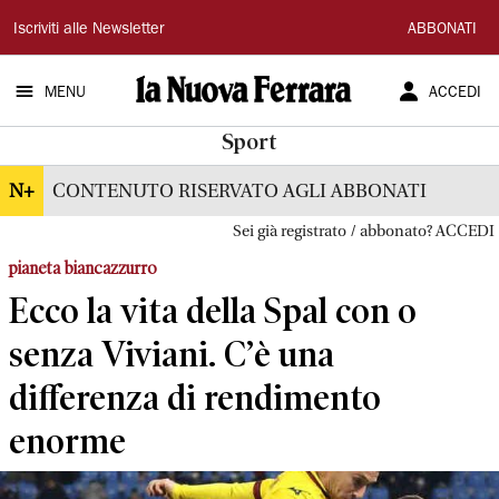
La
Iscriviti alle Newsletter
ABBONATI
Nuova
MENU
ACCEDI
Ferrara
Sport
N+
CONTENUTO RISERVATO AGLI ABBONATI
Sei già registrato / abbonato? ACCEDI
pianeta biancazzurro
Ecco la vita della Spal con o
senza Viviani. C’è una
differenza di rendimento
enorme