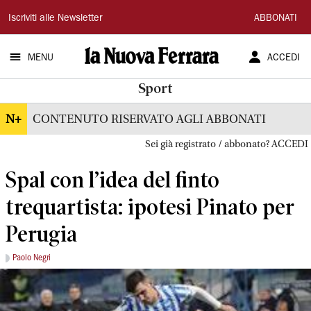
La
Iscriviti alle Newsletter
ABBONATI
Nuova
MENU
ACCEDI
Ferrara
Sport
N+
CONTENUTO RISERVATO AGLI ABBONATI
Sei già registrato / abbonato? ACCEDI
Spal con l’idea del finto
trequartista: ipotesi Pinato per
Perugia
Paolo Negri