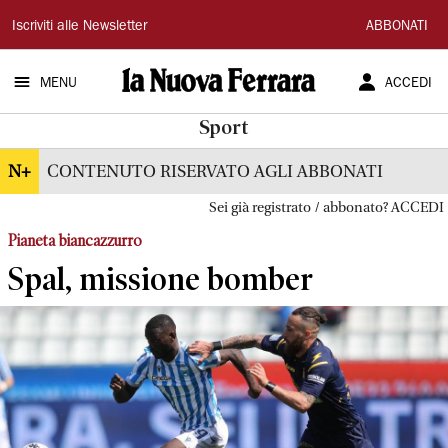
La
Iscriviti alle Newsletter
ABBONATI
Nuova
MENU
ACCEDI
Ferrara
Sport
N+
CONTENUTO RISERVATO AGLI ABBONATI
Sei già registrato / abbonato? ACCEDI
Pianeta biancazzurro
Spal, missione bomber