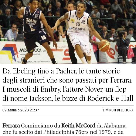
Da Ebeling fino a Pacher, le tante storie
degli stranieri che sono passati per Ferrara.
I muscoli di Embry, l’attore Nover, un flop
di nome Jackson, le bizze di Roderick e Hall
09 gennaio 2023 21:37
1 MINUTI DI LETTURA
Ferrara
Cominciamo da
Keith McCord
da Alabama,
che fu scelto dai Philadelphia 76ers nel 1979, e da