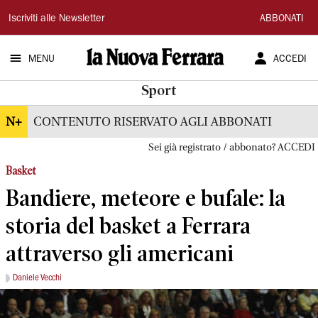
La
Iscriviti alle Newsletter
ABBONATI
Nuova
MENU
ACCEDI
Ferrara
Sport
N+
CONTENUTO RISERVATO AGLI ABBONATI
Sei già registrato / abbonato? ACCEDI
Basket
Bandiere, meteore e bufale: la
storia del basket a Ferrara
attraverso gli americani
Daniele Vecchi