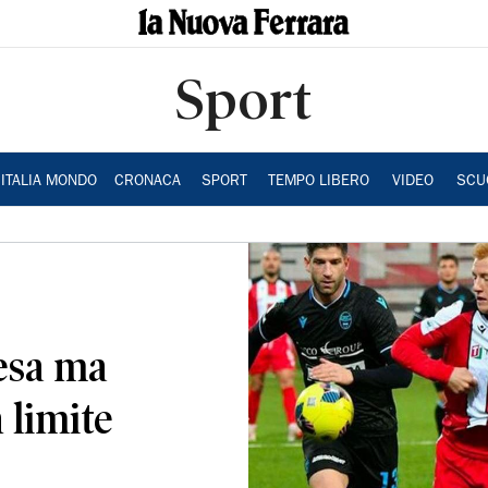
Sport
ITALIA MONDO
CRONACA
SPORT
TEMPO LIBERO
VIDEO
SCU
esa ma
n limite