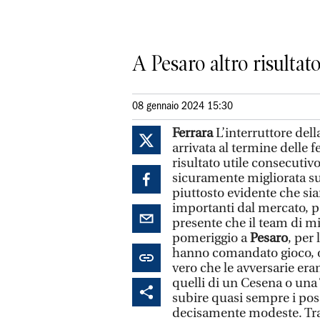
A Pesaro altro risulta
08 gennaio 2024 15:30
Ferrara
L’interruttore del
arrivata al termine delle f
risultato utile consecutivo
sicuramente migliorata su
piuttosto evidente che si
importanti dal mercato, per
presente che il team di m
pomeriggio a
Pesaro
, per
hanno comandato gioco, op
vero che le avversarie eran
quelli di un Cesena o una 
subire quasi sempre i poss
decisamente modeste. Trala