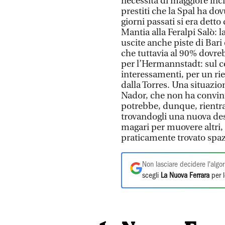
necessità di maggiore inci
prestiti che la Spal ha dov
giorni passati si era dett
Mantia alla Feralpi Salò: 
uscite anche piste di Bar
che tuttavia al 90% dovr
per l’Hermannstadt: sul c
interessamenti, per un rien
dalla Torres. Una situazi
Nador, che non ha convinto
potrebbe, dunque, rientrare
trovandogli una nuova des
magari per muovere altri
praticamente trovato spaz
Non lasciare decidere l'algor
scegli
La Nuova Ferrara
per l