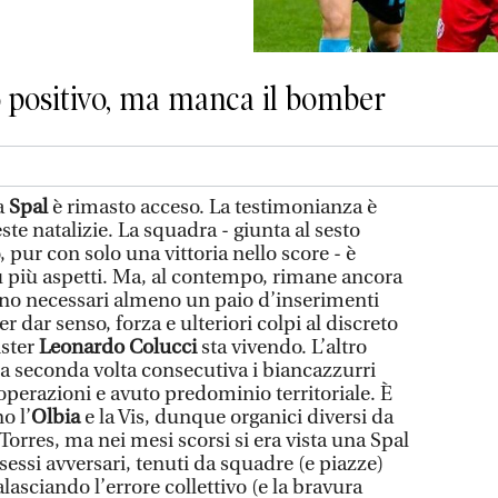
to positivo, ma manca il bomber
la
Spal
è rimasto acceso. La testimonianza è
este natalizie. La squadra - giunta al sesto
, pur con solo una vittoria nello score - è
 più aspetti. Ma, al contempo, rimane ancora
ano necessari almeno un paio d’inserimenti
 dar senso, forza e ulteriori colpi al discreto
ister
Leonardo Colucci
sta vivendo. L’altro
 la seconda volta consecutiva i biancazzurri
erazioni e avuto predominio territoriale. È
o l’
Olbia
e la Vis, dunque organici diversi da
Torres, ma nei mesi scorsi si era vista una Spal
essi avversari, tenuti da squadre (e piazze)
sciando l’errore collettivo (e la bravura