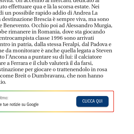
sività. Un accenno al mercato, dedicato ai
uto effettuare qua e là la scorsa estate. Nei
o di un possibile rapido addio di Andrea La
la destinazione Brescia è sempre viva, ma sono
i e Benevento. Occhio poi ad Alessandro Murgia,
ebbe rimanere in Romania, dove sta giocando
entrocampista classe 1996 sono arrivati
tro in patria, dalla stessa Feralpi, dal Padova e
one da monitorare è anche quella legata a Steven
 l’Ancona a puntare su di lui: il calciatore
 a Ferrara e il club valuterà il da farsi,
tinazione per giocare o trattenendolo in rosa
, come Breit o Dumbravanu, che non hanno
io.
itmo:
CLICCA QUI
e tue notizie su Google