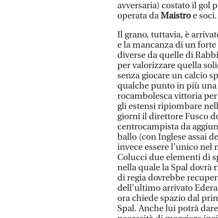
avversaria) costato il gol
operata da
Maistro
e soci.
Il grano, tuttavia, è arriv
e la mancanza di un forte 
diverse da quelle di Rabb
per valorizzare quella soli
senza giocare un calcio 
qualche punto in più una cl
rocambolesca vittoria per 
gli estensi ripiombare ne
giorni il direttore Fusco 
centrocampista da aggiung
ballo (con Inglese assai de
invece essere l’unico nel 
Colucci due elementi di sp
nella quale la Spal dovrà 
di regia dovrebbe recupera
dell’ultimo arrivato Edera
ora chiede spazio dal prim
Spal. Anche lui potrà dare