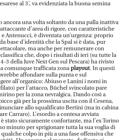
 pesarese al 3’, va evidenziata la buona semina
ato ancora una volta soltanto da una palla inattiva
attaccante d’area di rigore, con caratteristiche
i e Antenucci, è diventata un’urgenza: proprio
da base d’identità che la Spal si è data, pur
spettacolare, ma anche per remunerare con
assifica che, dopo i risultati di ieri (su tutte la
4-3 della Juve Next Gen sul Pescara) ha rivisto
lla comunque trafficata zona
playout
. In questi
dovrebbe affondare sulla punta e sul
ere all’organico: Abiuso e Lanini i nomi in
filato) per l’attacco, Büchel svincolato pare
mirino per la zona nevralgica. Dando così a
icco già per la prossima uscita con il Cesena,
rinunciare allo squalificato Bertini (ma in cabina
re Carraro). L’esordio a contesa avviata
 è stato sicuramente confortante, ma l’ex Torino
o minuto per sprigionare tutta la sua voglia di
 qualche colpo in più a una fase offensiva che