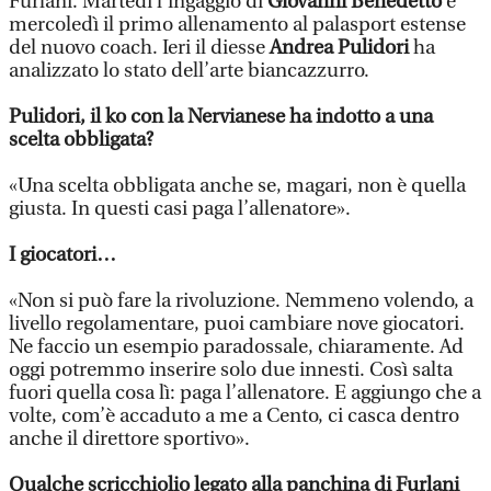
Furlani. Martedì l’ingaggio di
Giovanni Benedetto
e
mercoledì il primo allenamento al palasport estense
del nuovo coach. Ieri il diesse
Andrea Pulidori
ha
analizzato lo stato dell’arte biancazzurro.
Pulidori, il ko con la Nervianese ha indotto a una
scelta obbligata?
«Una scelta obbligata anche se, magari, non è quella
giusta. In questi casi paga l’allenatore».
I giocatori…
«Non si può fare la rivoluzione. Nemmeno volendo, a
livello regolamentare, puoi cambiare nove giocatori.
Ne faccio un esempio paradossale, chiaramente. Ad
oggi potremmo inserire solo due innesti. Così salta
fuori quella cosa lì: paga l’allenatore. E aggiungo che a
volte, com’è accaduto a me a Cento, ci casca dentro
anche il direttore sportivo».
Qualche scricchiolio legato alla panchina di Furlani