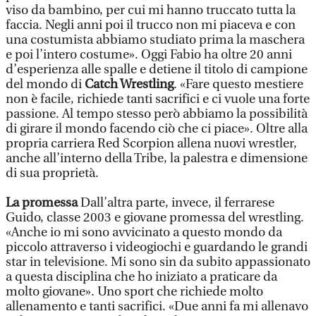
viso da bambino, per cui mi hanno truccato tutta la
faccia. Negli anni poi il trucco non mi piaceva e con
una costumista abbiamo studiato prima la maschera
e poi l’intero costume». Oggi Fabio ha oltre 20 anni
d’esperienza alle spalle e detiene il titolo di campione
del mondo di
Catch Wrestling
. «Fare questo mestiere
non è facile, richiede tanti sacrifici e ci vuole una forte
passione. Al tempo stesso però abbiamo la possibilità
di girare il mondo facendo ciò che ci piace». Oltre alla
propria carriera Red Scorpion allena nuovi wrestler,
anche all’interno della Tribe, la palestra e dimensione
di sua proprietà.
La promessa
Dall’altra parte, invece, il ferrarese
Guido, classe 2003 e giovane promessa del wrestling.
«Anche io mi sono avvicinato a questo mondo da
piccolo attraverso i videogiochi e guardando le grandi
star in televisione. Mi sono sin da subito appassionato
a questa disciplina che ho iniziato a praticare da
molto giovane». Uno sport che richiede molto
allenamento e tanti sacrifici. «Due anni fa mi allenavo