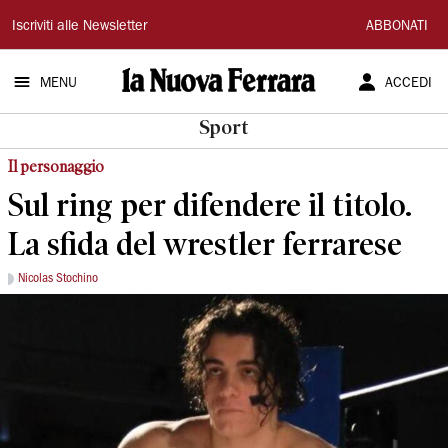
La
Iscriviti alle Newsletter
ABBONATI
Nuova
MENU
ACCEDI
Ferrara
Sport
Il personaggio
Sul ring per difendere il titolo.
La sfida del wrestler ferrarese
Nicolas Stochino