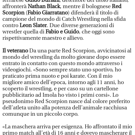
ferrarese
Guido Buriani
, detentore del titolo italiano,
affronterà
Nathan Black
, mentre il bolognese
Red
Scorpion
(
Fabio Giarratano
) difenderà il titolo di
campione del mondo di Catch Wrestling nella sfida
contro
Leon Slater
. Due diverse generazioni di
wrestler quella di
Fabio e Guido
, che oggi sono
rispettivamente maestro e allievo.
Il veterano
Da una parte Red Scorpion, avvicinatosi al
mondo del wrestling da molto giovane dopo essere
entrato in contatto con questo mondo attraverso i
videogiochi. «Sono sempre stato uno sportivo, ho
praticato prima nuoto e poi karate. Con il mio
migliore amico dell’epoca, intorno agli 11 anni, ho
scoperto il wrestling, e per caso su un cartellone
pubblicitario ad Imola ho visto i primi corsi». Lo
pseudonimo Red Scorpion nasce dal colore preferito
dell’atleta unito alla potenza dell’animale racchiusa
comunque in un piccolo corpo.
«La maschera arriva per esigenza. Ho affrontato il mio
primo match all’età di 16 anni e dovevo mascherare il