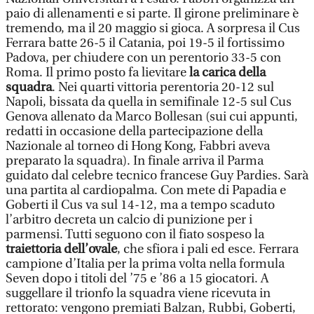
paio di allenamenti e si parte. Il girone preliminare è
tremendo, ma il 20 maggio si gioca. A sorpresa il Cus
Ferrara batte 26-5 il Catania, poi 19-5 il fortissimo
Padova, per chiudere con un perentorio 33-5 con
Roma. Il primo posto fa lievitare
la carica della
squadra
. Nei quarti vittoria perentoria 20-12 sul
Napoli, bissata da quella in semifinale 12-5 sul Cus
Genova allenato da Marco Bollesan (sui cui appunti,
redatti in occasione della partecipazione della
Nazionale al torneo di Hong Kong, Fabbri aveva
preparato la squadra). In finale arriva il Parma
guidato dal celebre tecnico francese Guy Pardies. Sarà
una partita al cardiopalma. Con mete di Papadia e
Goberti il Cus va sul 14-12, ma a tempo scaduto
l’arbitro decreta un calcio di punizione per i
parmensi. Tutti seguono con il fiato sospeso la
traiettoria dell’ovale
, che sfiora i pali ed esce. Ferrara
campione d’Italia per la prima volta nella formula
Seven dopo i titoli del ’75 e ’86 a 15 giocatori. A
suggellare il trionfo la squadra viene ricevuta in
rettorato: vengono premiati Balzan, Rubbi, Goberti,