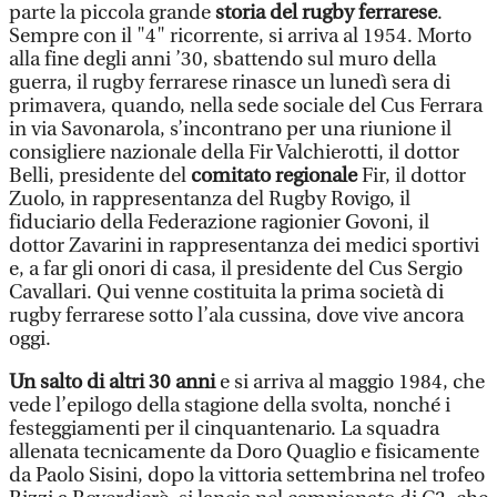
parte la piccola grande
storia del rugby ferrarese
.
Sempre con il "4" ricorrente, si arriva al 1954. Morto
alla fine degli anni ’30, sbattendo sul muro della
guerra, il rugby ferrarese rinasce un lunedì sera di
primavera, quando, nella sede sociale del Cus Ferrara
in via Savonarola, s’incontrano per una riunione il
consigliere nazionale della Fir Valchierotti, il dottor
Belli, presidente del
comitato regionale
Fir, il dottor
Zuolo, in rappresentanza del Rugby Rovigo, il
fiduciario della Federazione ragionier Govoni, il
dottor Zavarini in rappresentanza dei medici sportivi
e, a far gli onori di casa, il presidente del Cus Sergio
Cavallari. Qui venne costituita la prima società di
rugby ferrarese sotto l’ala cussina, dove vive ancora
oggi.
Un salto di altri 30 anni
e si arriva al maggio 1984, che
vede l’epilogo della stagione della svolta, nonché i
festeggiamenti per il cinquantenario. La squadra
allenata tecnicamente da Doro Quaglio e fisicamente
da Paolo Sisini, dopo la vittoria settembrina nel trofeo