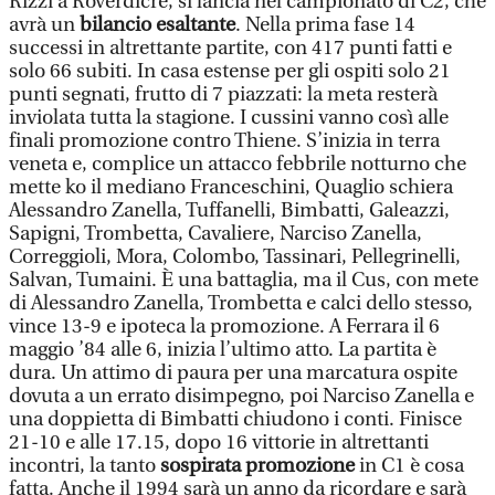
Rizzi a Roverdicrè, si lancia nel campionato di C2, che
avrà un
bilancio esaltante
. Nella prima fase 14
successi in altrettante partite, con 417 punti fatti e
solo 66 subiti. In casa estense per gli ospiti solo 21
punti segnati, frutto di 7 piazzati: la meta resterà
inviolata tutta la stagione. I cussini vanno così alle
finali promozione contro Thiene. S’inizia in terra
veneta e, complice un attacco febbrile notturno che
mette ko il mediano Franceschini, Quaglio schiera
Alessandro Zanella, Tuffanelli, Bimbatti, Galeazzi,
Sapigni, Trombetta, Cavaliere, Narciso Zanella,
Correggioli, Mora, Colombo, Tassinari, Pellegrinelli,
Salvan, Tumaini. È una battaglia, ma il Cus, con mete
di Alessandro Zanella, Trombetta e calci dello stesso,
vince 13-9 e ipoteca la promozione. A Ferrara il 6
maggio ’84 alle 6, inizia l’ultimo atto. La partita è
dura. Un attimo di paura per una marcatura ospite
dovuta a un errato disimpegno, poi Narciso Zanella e
una doppietta di Bimbatti chiudono i conti. Finisce
21-10 e alle 17.15, dopo 16 vittorie in altrettanti
incontri, la tanto
sospirata promozione
in C1 è cosa
fatta. Anche il 1994 sarà un anno da ricordare e sarà