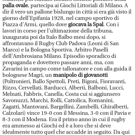
palla ovale
, partecipa ai Giochi Littoriali di Milano. A
dir il vero un pallone bislungo in città si era già visto il
giorno dell’Epifania 1928, nel campo sportivo di
Piazza d’Armi, quello dove
giocava la Spal
. Con i
lavori in corso per l’ultimazione della tribuna,
inaugurata poi da Italo Balbo mesi dopo, si
affrontavano il Rugby Club Padova (Leoni di San
Marco) e la Bologna Sportiva. Arbitro Paselli
dell’Ambrosiana Milano. Episodio sporadico di
propaganda e dovettero passare anni, ma, con
Zavarini in campo come tallonatore e con alla guida il
bolognese Magri, un
manipolo di giovanotti
(Poltronieri, Ballo Spettoli, Preti, Bigoni, Fioravanti,
Rizzo, Cervellati, Barducci, Alberti, Balboni, Lucci,
Melnati, Fabbris, Canella, Costa cui si aggiunsero
Savonuzzi, Marchi, Rolli, Cattolica, Romanini,
Zagatti, Mantovani, Bargellini, Zambelli, Ghiralberti,
Calzolari) vince 19-0 con il Messina, 3-0 con il Pavia e
8-3 con il Modena. Era il primo anno in cui il rugby
era ammesso ai Giochi ed è a loro che si deve
idealmente tutto quel che accadde in seguito. Da qui