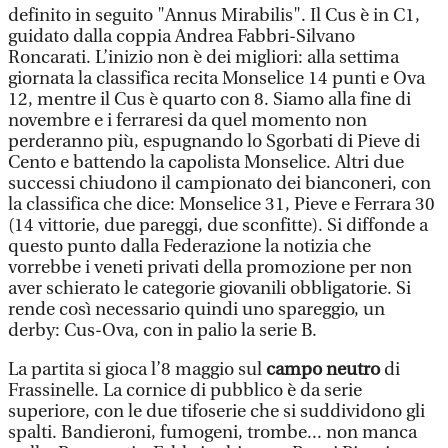
definito in seguito "Annus Mirabilis". Il Cus è in C1,
guidato dalla coppia Andrea Fabbri-Silvano
Roncarati. L’inizio non è dei migliori: alla settima
giornata la classifica recita Monselice 14 punti e Ova
12, mentre il Cus è quarto con 8. Siamo alla fine di
novembre e i ferraresi da quel momento non
perderanno più, espugnando lo Sgorbati di Pieve di
Cento e battendo la capolista Monselice. Altri due
successi chiudono il campionato dei bianconeri, con
la classifica che dice: Monselice 31, Pieve e Ferrara 30
(14 vittorie, due pareggi, due sconfitte). Si diffonde a
questo punto dalla Federazione la notizia che
vorrebbe i veneti privati della promozione per non
aver schierato le categorie giovanili obbligatorie. Si
rende così necessario quindi uno spareggio, un
derby: Cus-Ova, con in palio la serie B.
La partita si gioca l’8 maggio sul
campo neutro
di
Frassinelle. La cornice di pubblico è da serie
superiore, con le due tifoserie che si suddividono gli
spalti. Bandieroni, fumogeni, trombe... non manca