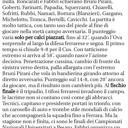
nulla. Roncarati e Fabbri schierano Bruni Pirani,
Goberti, Farinatti, Papadia, Squerzanti, Chiarelli,
Sofritti, Rubbi, Namari, Bottura (Blanzieri), Gargano,
Michelotto, Tronca, Bertelli, Cavicchi. La partita è
molto tattica, con tanto uso del piede al fine di
giocare nella metà campo avversaria. Il punteggio
varia
solo per calci piazzati
, fino al 32’, quando l’Ova
sorprende al largo la difesa ferrarese e segna. Il primo
tempo si chiude 9-8 per il Cus. Con tatticismo
estremo si arriva al 58’, quando nasce l’azione
decisiva. Penetrazione cussina, cambio di fronte da
sinistra verso destra, palla allargata con l’estremo
Bruni Pirani che vola in bandierina girando attorno al
diretto avversario. Punteggio sul 14-8, con 20’ ancora
da giocare, ma il risultato non cambierà più. Al
fischio
finale
è il tripudio. I tifosi ferraresi invadono il campo,
le lacrime non si contano così come gli abbracci.
Tecnici, capitano e presidente portati in trionfo, con
un carosello di auto e trombe stile mondiali di calcio
che accompagnerà la squadra fino a Ferrara. Ma la
stagione non è finita, ci sono le finali dei Campionati
Nazionali Universitari a Pesaro. Fabbri organizza un