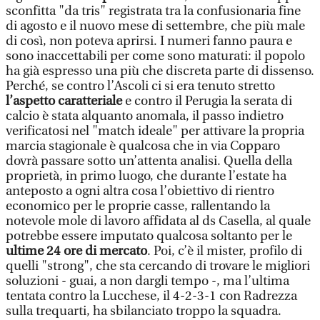
sconfitta "da tris" registrata tra la confusionaria fine
di agosto e il nuovo mese di settembre, che più male
di così, non poteva aprirsi. I numeri fanno paura e
sono inaccettabili per come sono maturati: il popolo
ha già espresso una più che discreta parte di dissenso.
Perché, se contro l’Ascoli ci si era tenuto stretto
l’aspetto caratteriale
e contro il Perugia la serata di
calcio è stata alquanto anomala, il passo indietro
verificatosi nel "match ideale" per attivare la propria
marcia stagionale è qualcosa che in via Copparo
dovrà passare sotto un’attenta analisi. Quella della
proprietà, in primo luogo, che durante l’estate ha
anteposto a ogni altra cosa l’obiettivo di rientro
economico per le proprie casse, rallentando la
notevole mole di lavoro affidata al ds Casella, al quale
potrebbe essere imputato qualcosa soltanto per le
ultime 24 ore di mercato
. Poi, c’è il mister, profilo di
quelli "strong", che sta cercando di trovare le migliori
soluzioni - guai, a non dargli tempo -, ma l’ultima
tentata contro la Lucchese, il 4-2-3-1 con Radrezza
sulla trequarti, ha sbilanciato troppo la squadra.