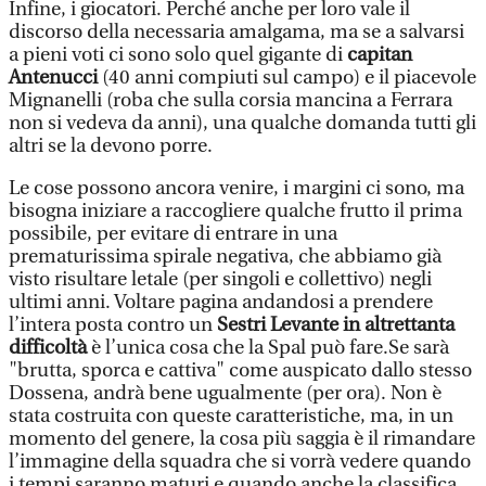
Infine, i giocatori. Perché anche per loro vale il
discorso della necessaria amalgama, ma se a salvarsi
a pieni voti ci sono solo quel gigante di
capitan
Antenucci
(40 anni compiuti sul campo) e il piacevole
Mignanelli (roba che sulla corsia mancina a Ferrara
non si vedeva da anni), una qualche domanda tutti gli
altri se la devono porre.
Le cose possono ancora venire, i margini ci sono, ma
bisogna iniziare a raccogliere qualche frutto il prima
possibile, per evitare di entrare in una
prematurissima spirale negativa, che abbiamo già
visto risultare letale (per singoli e collettivo) negli
ultimi anni. Voltare pagina andandosi a prendere
l’intera posta contro un
Sestri Levante in altrettanta
difficoltà
è l’unica cosa che la Spal può fare.Se sarà
"brutta, sporca e cattiva" come auspicato dallo stesso
Dossena, andrà bene ugualmente (per ora). Non è
stata costruita con queste caratteristiche, ma, in un
momento del genere, la cosa più saggia è il rimandare
l’immagine della squadra che si vorrà vedere quando
i tempi saranno maturi e quando anche la classifica