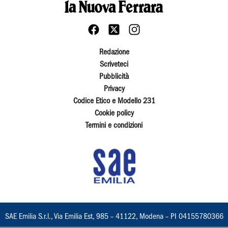
Redazione
Scriveteci
Pubblicità
Privacy
Codice Etico e Modello 231
Cookie policy
Termini e condizioni
SAE Emilia S.r.l., Via Emilia Est, 985 – 41122, Modena – PI 04155780366