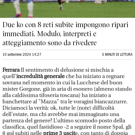
Due ko con 8 reti subite impongono ripari
immediati. Modulo, interpreti e
atteggiamento sono da rivedere
10 settembre 2024 14:27
3 MINUTI DI LETTURA
Ferrara
Il sentimento di delusione si mischia a
quell’
incredulità generale
che ha iniziato a regnare
sovrana nel momento in cui la Lucchese del buon
mister Gorgone, già in aria di esonero (almeno stando
alla caldissima tifoseria toscana) ha iniziato a
banchettare al "Mazza" tra le voragini biancazzurre.
Diciamoci la verità: ok, tutte le (note) difficoltà
dell’estate, ma chi avrebbe mai immaginato una
partenza del genere? L’ultimo scomodo posto della
classifica, quel fastidioso -2 a seguire il nome Spal, gli
8 gol subiti nelle
prime 3 uscit
e, con tanto di doppia