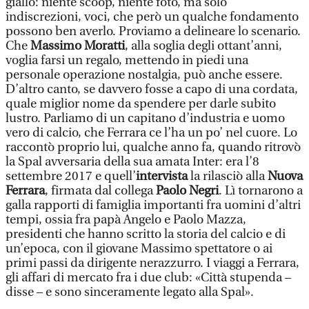
giallo: niente scoop, niente foto, ma solo
indiscrezioni, voci, che però un qualche fondamento
possono ben averlo. Proviamo a delineare lo scenario.
Che
Massimo Moratti
, alla soglia degli ottant’anni,
voglia farsi un regalo, mettendo in piedi una
personale operazione nostalgia, può anche essere.
D’altro canto, se davvero fosse a capo di una cordata,
quale miglior nome da spendere per darle subito
lustro. Parliamo di un capitano d’industria e uomo
vero di calcio, che Ferrara ce l’ha un po’ nel cuore. Lo
raccontò proprio lui, qualche anno fa, quando ritrovò
la Spal avversaria della sua amata Inter: era l’8
settembre 2017 e quell’
intervista
la rilasciò alla
Nuova
Ferrara
, firmata dal collega
Paolo Negri
. Lì tornarono a
galla rapporti di famiglia importanti fra uomini d’altri
tempi, ossia fra papà Angelo e Paolo Mazza,
presidenti che hanno scritto la storia del calcio e di
un’epoca, con il giovane Massimo spettatore o ai
primi passi da dirigente nerazzurro. I viaggi a Ferrara,
gli affari di mercato fra i due club: «Città stupenda –
disse – e sono sinceramente legato alla Spal».