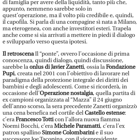
di famiglia per avere della liquidità, tanto più che,
appunto, nemmeno sarebbe solo in
quest’operazione, ma il volto più credibile e, quindi,
il capofila. Si parla di una compagine sì nata a Milano,
ma eterogenea, con anche investitori esteri. Trapela
anche come si sia arrivati a mettere in piedi il dialogo
e svilupparlo verso questa ipotesi.
Il retroscena
Il “ponte”, ovvero l’occasione di prima
conoscenza, quindi dialogo, quindi discussione,
sarebbe la
onlus di Javier Zanetti
, ossia la
Fondazione
Pupi
, creata nel 2001 con l’obiettivo di lavorare nel
paradigma della protezione integrale dei diritti dei
bambini e degli adolescenti. Come si ricorderà, in
occasione dell’
Operazione nostalgia
, quella partita di
ex campioni organizzata al “Mazza” il 24 giugno
dell’anno scorso, la sera precedente Zanetti organizzò
una cena benefica nel cortile del
Castello estense
:
c’era
Francesco Totti
con l’allora nuova fiamma
Noemi Bocchi, c’era
Michele Paramatti
, c’era l’ex
patron spallino
Simone Colombarini
e il suo
successore Joe Tacopina, con il vicepresidente