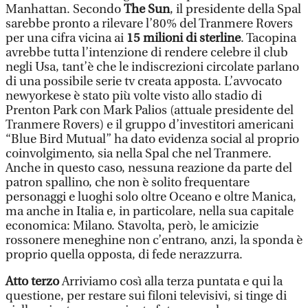
Manhattan. Secondo
The Sun
, il presidente della Spal
sarebbe pronto a rilevare l’80% del Tranmere Rovers
per una cifra vicina ai
15 milioni di sterline
. Tacopina
avrebbe tutta l’intenzione di rendere celebre il club
negli Usa, tant’è che le indiscrezioni circolate parlano
di una possibile serie tv creata apposta. L’avvocato
newyorkese è stato più volte visto allo stadio di
Prenton Park con Mark Palios (attuale presidente del
Tranmere Rovers) e il gruppo d’investitori americani
“Blue Bird Mutual” ha dato evidenza social al proprio
coinvolgimento, sia nella Spal che nel Tranmere.
Anche in questo caso, nessuna reazione da parte del
patron spallino, che non è solito frequentare
personaggi e luoghi solo oltre Oceano e oltre Manica,
ma anche in Italia e, in particolare, nella sua capitale
economica: Milano. Stavolta, però, le amicizie
rossonere meneghine non c’entrano, anzi, la sponda è
proprio quella opposta, di fede nerazzurra.
Atto terzo
Arriviamo così alla terza puntata e qui la
questione, per restare sui filoni televisivi, si tinge di