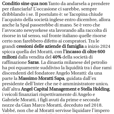
Conditio sine qua non
Tanto da andarsela a prendere
per rilanciarla? L’occasione ci sarebbe, sempre
dribblando i se. Il postulato è: se Tacopina chiude
l’acquisto della società inglese entro dicembre, allora
anche la Spal passerebbe di mano. Se è vero che
l’avvocato newyorkese sta lavorando alla raccolta di
risorse in tal senso, sul fronte italiano quelle risorse
certo non farebbero difetto ai compratori. Tra le
grandi
cessioni delle aziende di famiglia
a inizio 2024
spicca quella dei Moratti, con
l’incasso di oltre 600
milioni
dalla vendita del
40%
della società di
raffinazione
Saras
. La dinastia milanese del petrolio
ha poi equamente suddiviso la liquidità tra i due rami
discendenti del fondatore Angelo Moratti: da una
parte la
Massimo Moratti Sapa
, guidata dall’ex
presidente dell’Inter che ne è amministratore unico,
dall’altra
Angel Capital Management e Stella Holding
,
i veicoli finanziari rispettivamente di Angelo e
Gabriele Moratti, i figli avuti da prime e seconde
nozze da Gian Marco Moratti, deceduto nel 2018.
Vabbé, non che al Moratti servisse liquidare l’impero