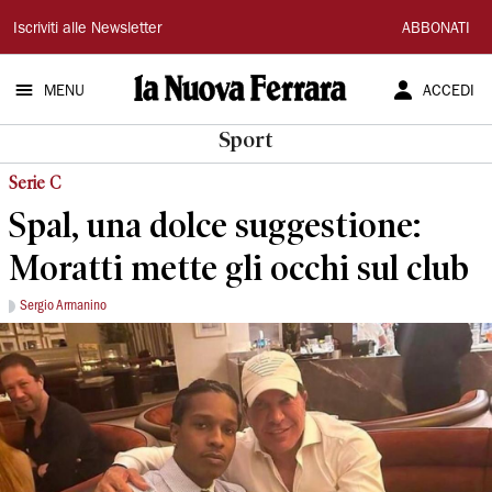
La
Iscriviti alle Newsletter
ABBONATI
Nuova
MENU
ACCEDI
Ferrara
Sport
Serie C
Spal, una dolce suggestione:
Moratti mette gli occhi sul club
Sergio Armanino