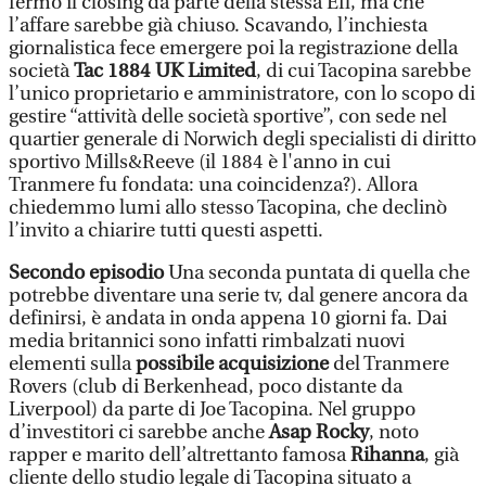
fermo il closing da parte della stessa Efl, ma che
l’affare sarebbe già chiuso. Scavando, l’inchiesta
giornalistica fece emergere poi la registrazione della
società
Tac 1884 UK Limited
, di cui Tacopina sarebbe
l’unico proprietario e amministratore, con lo scopo di
gestire “attività delle società sportive”, con sede nel
quartier generale di Norwich degli specialisti di diritto
sportivo Mills&Reeve (il 1884 è l'anno in cui
Tranmere fu fondata: una coincidenza?). Allora
chiedemmo lumi allo stesso Tacopina, che declinò
l’invito a chiarire tutti questi aspetti.
Secondo episodio
Una seconda puntata di quella che
potrebbe diventare una serie tv, dal genere ancora da
definirsi, è andata in onda appena 10 giorni fa. Dai
media britannici sono infatti rimbalzati nuovi
elementi sulla
possibile acquisizione
del Tranmere
Rovers (club di Berkenhead, poco distante da
Liverpool) da parte di Joe Tacopina. Nel gruppo
d’investitori ci sarebbe anche
Asap Rocky
, noto
rapper e marito dell’altrettanto famosa
Rihanna
, già
cliente dello studio legale di Tacopina situato a