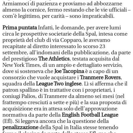
Armiamoci di pazienza e proviamo ad abbozzarne
almeno la cornice, fermo restando che le vie ufficiali –
com’è legittimo, per carità – sono impraticabili.
Prima puntata
Infatti, le domande, per avere lumi
circa le prospettive societarie della Spal, intesa come
proprietà del club di via Copparo, le avevamo
recapitate al diretto interessato lo scorso 23
settembre, all’indomani della pubblicazione, da parte
del prestigioso
The Athletics
, testata acquisita dal
New York Times, di un ampio e dettagliato servizio,
dove si sosteneva che
Joe Tacopina
è a capo di un
consorzio che vuole acquistare i
Tranmere Rovers
,
squadra della
League Two inglese
. Lì si afferma che il
patron spallino è in trattative con i proprietari, i
coniugi Palios, di Tranmere da almeno sei mesi (nel
frattempo cresciuti a sette e più) e la sua proposta di
acquisizione era in attesa solo dell’approvazione
normativa da parte della
English Football League
(Efl). Si leggeva ancora che la questione della
penalizzazione
della Spal in Italia stesse tenendo